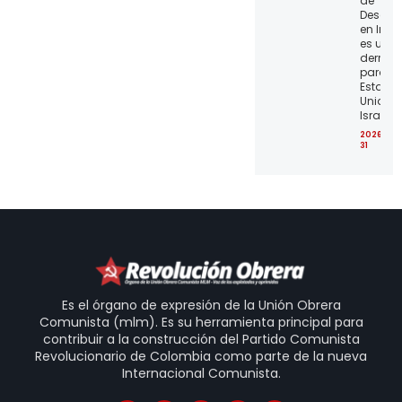
de
Desgas
en Irán
es una
derrota
para lo
Estado
Unidos 
Israel
2026-07
31
Es el órgano de expresión de la Unión Obrera
Comunista (mlm). Es su herramienta principal para
contribuir a la construcción del Partido Comunista
Revolucionario de Colombia como parte de la nueva
Internacional Comunista.