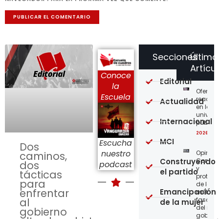
Secciones
Último
Artícu
Conoce
Editorial
la
Ofensi
Escuela
reaccio
Actualidad
en las
univer
Internacional
públic
2026-08
MCI
Escucha
Dos
nuestro
Opinión
caminos,
Construyendo
Confro
dos
podcast
y
el partido
tácticas
protege
para
de los
enfrentar
Emancipación
métod
al
fascist
de la mujer
del nue
gobierno
gobier