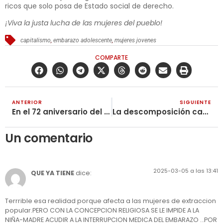
ricos que solo posa de Estado social de derecho.
¡Viva la justa lucha de las mujeres del pueblo!
capitalismo
,
embarazo adolescente
,
mujeres jovenes
COMPARTE
ANTERIOR
SIGUIENTE
En el 72 aniversario del fallecimiento del camarada José Stalin
La descomposición capitalista corrompe a algunos dirigentes indígenas
Un comentario
2025-03-05 a las 13:41
QUE YA TIENE
dice:
Terrrible esa realidad porque afecta a las mujeres de extraccion
popular.PERO CON LA CONCEPCION RELIGIOSA SE LE IMPIDE A LA
NIÑA-MADRE ACUDIR A LA INTERRUPCION MEDICA DEL EMBARAZO …POR