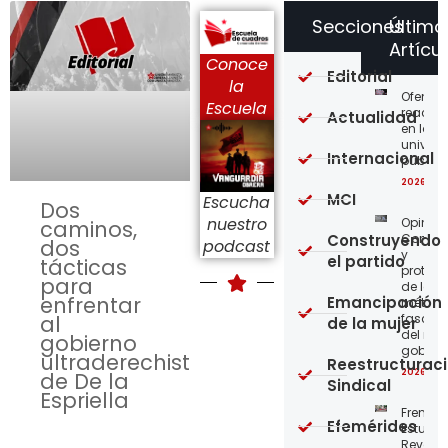
Secciones
Último
Artícu
Conoce
Editorial
la
Ofensi
Escuela
reaccio
Actualidad
en las
univer
Internacional
públic
2026-08
MCI
Escucha
Dos
nuestro
Opinión
caminos,
Construyendo
Confro
dos
podcast
y
el partido
tácticas
protege
para
de los
enfrentar
Emancipación
métod
al
fascist
de la mujer
del nue
gobierno
gobier
ultraderechista
Reestructurac
2026-08
de De la
Sindical
Espriella
Frente
Efemérides
Estudian
Revoluc