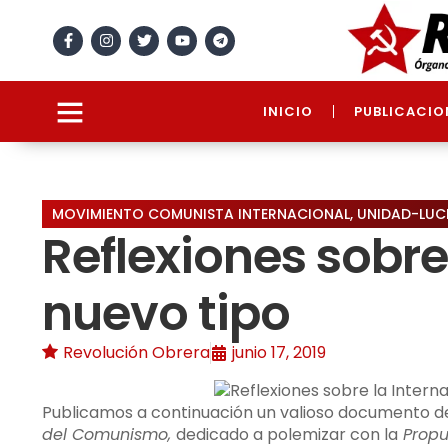
INICIO
PUBLICACIO
MOVIMIENTO COMUNISTA INTERNACIONAL
,
UNIDAD-LUC
Reflexiones sobr
nuevo tipo
Revolución Obrera
junio 17, 2019
Publicamos a continuación un valioso documento d
del Comunismo,
dedicado a polemizar con la
Propu