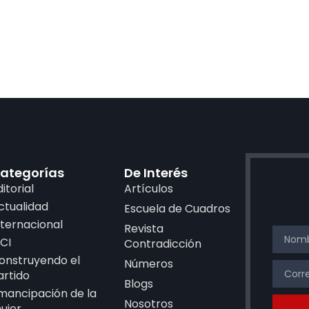
ategorías
De Interés
ditorial
Artículos
ctualidad
Escuela de Cuadros
nternacional
Revista
CI
Contradicción
onstruyendo el
Números
artido
Blogs
mancipación de la
Nosotros
ujer