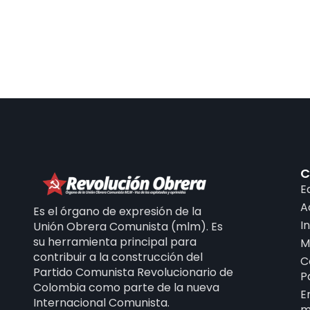
C
E
A
Es el órgano de expresión de la
I
Unión Obrera Comunista (mlm). Es
su herramienta principal para
M
contribuir a la construcción del
C
Partido Comunista Revolucionario de
P
Colombia como parte de la nueva
E
Internacional Comunista.
m