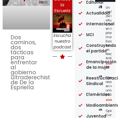
Editorial
la
Un
Escuela
análisi
Actualidad
de la
situaci
Internacional
concre
en la
planta
MCI
Escucha
Dos
matriz 
nuestro
caminos,
Essity-
Construyendo
Familia
dos
podcast
en
el partido
tácticas
Medellí
para
Antioqu
enfrentar
Emancipación
2026-08
al
de la mujer
08
gobierno
ultraderechista
Reestructurac
Ofensi
de De la
reaccio
Sindical
Espriella
en las
univer
Efemérides
públic
2026-08
Medioambient
Opinión
Confro
Juventud