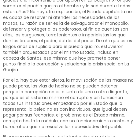
gracias a la incontenible corrupción en La Guajira? ¿Por qué
someter al pueblo guajiro al hambre y la sed durante todos
estos años? No hay otra explicación, el Estado capitalista no
es capaz de resolver ni atender las necesidades de las
masas, su razón de ser es la de salvaguardar el monopolio,
defender y proteger a los poderosos, al fin de cuentas son
ellos, los burgueses, terratenientes e imperialistas los que
dan las órdenes, el poder, detrás del poder. De ahí que estos
largos años de suplicio para el pueblo guajiro, estuvieron
también orquestados por el mismo Estado, incluso en
cabeza de Santos, ese mismo que hoy promete poner
punto final a la corrupción y solucionar la crisis social en La
Guajira.
Por ello, hay que estar alerta, la movilización de las masas no
puede parar, las vías de hecho no se pueden detener,
porque la corrupción no es asunto de uno u otro dirigente,
porque es el sistema mismo el corrupto y así funcionan
todas sus instituciones empezando por el Estado que lo
representa; la pelea no es con individuos, que igual deben
pagar por sus fechorías, el problema es el Estado mismo,
corrupto hasta la médula, con un funcionamiento costoso y
burocrático que no resuelve las necesidades del pueblo.
El camino sigue siendo el de la lucha directa, el de la