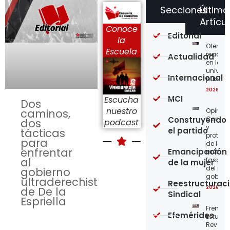
Secciones
Último
Artícu
Conoce
Editorial
la
Ofensi
Escuela
reaccio
Actualidad
en las
univer
Internacional
públic
2026-08
MCI
Escucha
Dos
nuestro
Opinión
caminos,
Construyendo
Confro
dos
podcast
y
el partido
tácticas
protege
para
de los
enfrentar
Emancipación
métod
al
fascist
de la mujer
del nue
gobierno
gobier
ultraderechista
Reestructurac
2026-08
de De la
Sindical
Espriella
Frente
Efemérides
Estudian
Revoluc