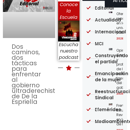
Artícu
Conoce
Editorial
la
Ofensi
Escuela
reaccio
Actualidad
en las
univer
Internacional
públic
2026-08
MCI
Escucha
Dos
nuestro
Opinión
caminos,
Construyendo
Confro
dos
podcast
y
el partido
tácticas
protege
para
de los
enfrentar
Emancipación
métod
al
fascist
de la mujer
del nue
gobierno
gobier
ultraderechista
Reestructurac
2026-08
de De la
Sindical
Espriella
Frente
Efemérides
Estudian
Revoluc
en la 
Medioambient
de los 