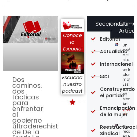
Secciones
Último
Artícu
Conoce
Editorial
la
Un
Escuela
análisi
Actualidad
de la
situaci
Internacional
concre
en la
planta
MCI
Escucha
Dos
matriz 
nuestro
caminos,
Essity-
Construyendo
Familia
dos
podcast
en
el partido
tácticas
Medellí
para
Antioqu
enfrentar
Emancipación
2026-08
al
de la mujer
08
gobierno
ultraderechista
Reestructurac
Ofensi
de De la
reaccio
Sindical
en las