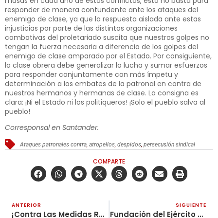
masas en cada uno de estos conflictos, esto no basta para
responder de manera contundente ante los ataques del
enemigo de clase, ya que la respuesta aislada ante estas
injusticias por parte de las distintas organizaciones
combativas del proletariado suscita que nuestros golpes no
tengan la fuerza necesaria a diferencia de los golpes del
enemigo de clase amparado por el Estado. Por consiguiente,
la clase obrera debe generalizar la lucha y sumar esfuerzos
para responder conjuntamente con más ímpetu y
determinación a los embates de la patronal en contra de
nuestros hermanos y hermanas de clase. La consigna es
clara: ¡Ni el Estado ni los politiqueros! ¡Solo el pueblo salva al
pueblo!
Corresponsal en Santander.
Ataques patronales contra
,
atropellos
,
despidos
,
persecusión sindical
COMPARTE
ANTERIOR
SIGUIENTE
¡Contra Las Medidas Represivas La Rebelión Se Justifica! ¡Todos Al Paro General Indefinido!
Fundación del Ejército Rojo de obreros y campesinos en Rusia