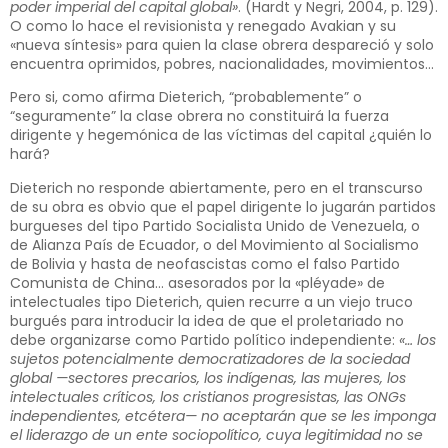
poder imperial del capital global»
. (Hardt y Negri, 2004, p. 129).
O como lo hace el revisionista y renegado Avakian y su
«nueva síntesis» para quien la clase obrera despareció y solo
encuentra oprimidos, pobres, nacionalidades, movimientos…
Pero si, como afirma Dieterich, “probablemente” o
“seguramente” la clase obrera no constituirá la fuerza
dirigente y hegemónica de las víctimas del capital ¿quién lo
hará?
Dieterich no responde abiertamente, pero en el transcurso
de su obra es obvio que el papel dirigente lo jugarán partidos
burgueses del tipo Partido Socialista Unido de Venezuela, o
de Alianza País de Ecuador, o del Movimiento al Socialismo
de Bolivia y hasta de neofascistas como el falso Partido
Comunista de China… asesorados por la «pléyade» de
intelectuales tipo Dieterich, quien recurre a un viejo truco
burgués para introducir la idea de que el proletariado no
debe organizarse como Partido político independiente:
«… los
sujetos potencialmente democratizadores de la sociedad
global —sectores precarios, los indígenas, las mujeres, los
intelectuales críticos, los cristianos progresistas, las ONGs
independientes, etcétera— no aceptarán que se les imponga
el liderazgo de un ente sociopolítico, cuya legitimidad no se