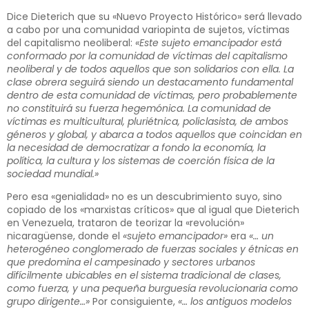
Dice Dieterich que su «Nuevo Proyecto Histórico» será llevado
a cabo por una comunidad variopinta de sujetos, víctimas
del capitalismo neoliberal:
«Este sujeto emancipador está
conformado por la comunidad de víctimas del capitalismo
neoliberal y de todos aquellos que son solidarios con ella. La
clase obrera seguirá siendo un destacamento fundamental
dentro de esta comunidad de víctimas, pero probablemente
no constituirá su fuerza hegemónica. La comunidad de
víctimas es multicultural, pluriétnica, policlasista, de ambos
géneros y global, y abarca a todos aquellos que coincidan en
la necesidad de democratizar a fondo la economía, la
política, la cultura y los sistemas de coerción física de la
sociedad mundial.»
Pero esa «genialidad» no es un descubrimiento suyo, sino
copiado de los «marxistas críticos» que al igual que Dieterich
en Venezuela, trataron de teorizar la «revolución»
nicaragüense, donde el
«sujeto emancipador»
era
«… un
heterogéneo conglomerado de fuerzas sociales y étnicas en
que predomina el campesinado y sectores urbanos
difícilmente ubicables en el sistema tradicional de clases,
como fuerza, y una pequeña burguesía revolucionaria como
grupo dirigente…»
Por consiguiente,
«… los antiguos modelos