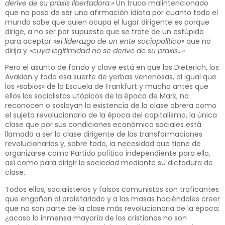
derive de su praxis libertadora.»
Un truco malintencionado
que no pasa de ser una afirmación idiota por cuanto todo el
mundo sabe que quien ocupa el lugar dirigente es porque
dirige, a no ser por supuesto que se trate de un estúpido
para aceptar
«el liderazgo de un ente sociopolítico»
que no
dirija y
«cuya legitimidad no se derive de su praxis…»
Pero el asunto de fondo y clave está en que los Dieterich, los
Avakian y toda esa suerte de yerbas venenosas, al igual que
los «sabios» de la Escuela de Frankfurt y mucho antes que
ellos los socialistas utópicos de la época de Marx, no
reconocen o soslayan la existencia de la clase obrera como
el sujeto revolucionario de la época del capitalismo, la única
clase que por sus condiciones económico sociales está
llamada a ser la clase dirigente de las transformaciones
revolucionarias y, sobre todo, la necesidad que tiene de
organizarse como Partido político independiente para ello,
así como para dirigir la sociedad mediante su dictadura de
clase.
Todos ellos, socialisteros y falsos comunistas son traficantes
que engañan al proletariado y a las masas haciéndoles creer
que no son parte de la clase más revolucionaria de la época:
¿acaso la inmensa mayoría de los cristianos no son