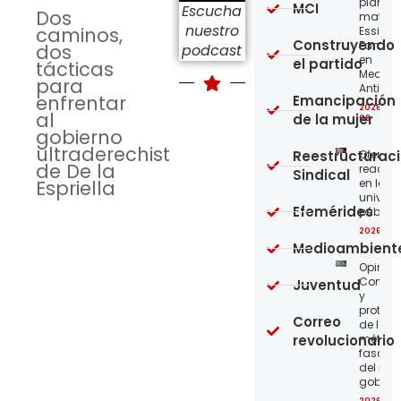
planta
MCI
Escucha
Dos
matriz 
nuestro
caminos,
Essity-
Construyendo
Familia
dos
podcast
en
el partido
tácticas
Medellí
para
Antioqu
enfrentar
Emancipación
2026-08
al
de la mujer
08
gobierno
ultraderechista
Reestructurac
Ofensi
de De la
reaccio
Sindical
Espriella
en las
univer
Efemérides
públic
2026-08
Medioambient
Opinión
Confro
Juventud
y
protege
Correo
de los
revolucionario
métod
fascist
del nue
gobier