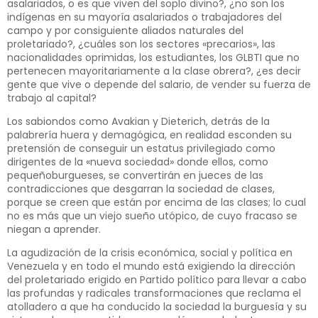
asalariados, o es que viven del soplo divino?, ¿no son los
indígenas en su mayoría asalariados o trabajadores del
campo y por consiguiente aliados naturales del
proletariado?, ¿cuáles son los sectores «precarios», las
nacionalidades oprimidas, los estudiantes, los GLBTI que no
pertenecen mayoritariamente a la clase obrera?, ¿es decir
gente que vive o depende del salario, de vender su fuerza de
trabajo al capital?
Los sabiondos como Avakian y Dieterich, detrás de la
palabrería huera y demagógica, en realidad esconden su
pretensión de conseguir un estatus privilegiado como
dirigentes de la «nueva sociedad» donde ellos, como
pequeñoburgueses, se convertirán en jueces de las
contradicciones que desgarran la sociedad de clases,
porque se creen que están por encima de las clases; lo cual
no es más que un viejo sueño utópico, de cuyo fracaso se
niegan a aprender.
La agudización de la crisis económica, social y política en
Venezuela y en todo el mundo está exigiendo la dirección
del proletariado erigido en Partido político para llevar a cabo
las profundas y radicales transformaciones que reclama el
atolladero a que ha conducido la sociedad la burguesía y su