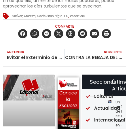
fin de que ella, al frente de las masas populares, pueda
aprovechar los días turbulentos que se avecinan.
Chávez
,
Maduro
,
Socialismo Siglo XXI
,
Venezuela
COMPARTE
ANTERIOR
SIGUIENTE
Evitar el Exterminio de Marcha Patriótica con la Movilización Revolucionaria
CONTRA LA REBAJA DEL SALARIO: ORGANIZACIÓN, MOVILIZACIÓN Y LUCHA
Secciones
Último
Artícu
Conoce
Editorial
la
Un
Escuela
análisi
Actualidad
de la
situaci
Internacional
concre
en la