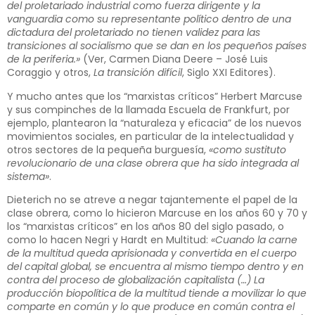
del proletariado industrial como fuerza dirigente y la
vanguardia como su representante político dentro de una
dictadura del proletariado no tienen validez para las
transiciones al socialismo que se dan en los pequeños países
de la periferia.»
(Ver, Carmen Diana Deere – José Luis
Coraggio y otros,
La transición difícil
, Siglo XXI Editores).
Y mucho antes que los “marxistas críticos” Herbert Marcuse
y sus compinches de la llamada Escuela de Frankfurt, por
ejemplo, plantearon la “naturaleza y eficacia” de los nuevos
movimientos sociales, en particular de la intelectualidad y
otros sectores de la pequeña burguesía,
«como sustituto
revolucionario de una clase obrera que ha sido integrada al
sistema»
.
Dieterich no se atreve a negar tajantemente el papel de la
clase obrera, como lo hicieron Marcuse en los años 60 y 70 y
los “marxistas críticos” en los años 80 del siglo pasado, o
como lo hacen Negri y Hardt en Multitud:
«Cuando la carne
de la multitud queda aprisionada y convertida en el cuerpo
del capital global, se encuentra al mismo tiempo dentro y en
contra del proceso de globalización capitalista (…) La
producción biopolítica de la multitud tiende a movilizar lo que
comparte en común y lo que produce en común contra el