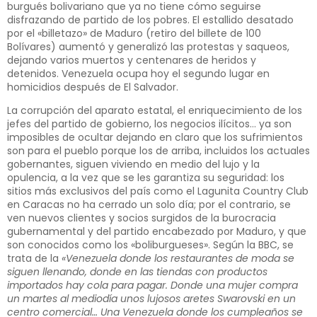
burgués bolivariano que ya no tiene cómo seguirse
disfrazando de partido de los pobres. El estallido desatado
por el «billetazo» de Maduro (retiro del billete de 100
Bolívares) aumentó y generalizó las protestas y saqueos,
dejando varios muertos y centenares de heridos y
detenidos. Venezuela ocupa hoy el segundo lugar en
homicidios después de El Salvador.
La corrupción del aparato estatal, el enriquecimiento de los
jefes del partido de gobierno, los negocios ilícitos… ya son
imposibles de ocultar dejando en claro que los sufrimientos
son para el pueblo porque los de arriba, incluidos los actuales
gobernantes, siguen viviendo en medio del lujo y la
opulencia, a la vez que se les garantiza su seguridad: los
sitios más exclusivos del país como el Lagunita Country Club
en Caracas no ha cerrado un solo día; por el contrario, se
ven nuevos clientes y socios surgidos de la burocracia
gubernamental y del partido encabezado por Maduro, y que
son conocidos como los «boliburgueses». Según la BBC, se
trata de la
«Venezuela donde los restaurantes de moda se
siguen llenando, donde en las tiendas con productos
importados hay cola para pagar. Donde una mujer compra
un martes al mediodía unos lujosos aretes Swarovski en un
centro comercial… Una Venezuela donde los cumpleaños se