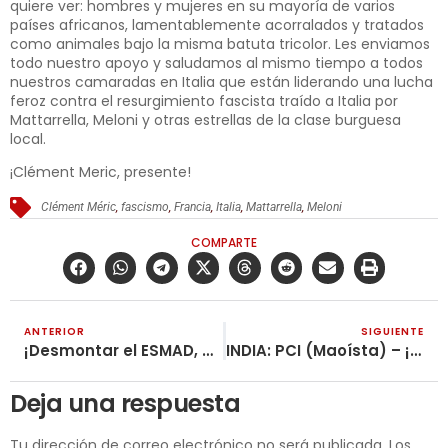
quiere ver: hombres y mujeres en su mayoría de varios
países africanos, lamentablemente acorralados y tratados
como animales bajo la misma batuta tricolor. Les enviamos
todo nuestro apoyo y saludamos al mismo tiempo a todos
nuestros camaradas en Italia que están liderando una lucha
feroz contra el resurgimiento fascista traído a Italia por
Mattarrella, Meloni y otras estrellas de la clase burguesa
local.
¡Clément Meric, presente!
Clément Méric
,
fascismo
,
Francia
,
Italia
,
Mattarrella
,
Meloni
COMPARTE
ANTERIOR
SIGUIENTE
¡Desmontar el ESMAD, no maquillarlo!
INDIA: PCI (Maoísta) – ¡Llevemos a cabo una Campaña Mundial Especial de Dos Días en enérgica protesta contra el gobierno fascista de Filipinas los días 15 y 16 de junio!
Deja una respuesta
Tu dirección de correo electrónico no será publicada.
Los