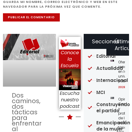
GUARDA MI NOMBRE, CORREO ELECTRÓNICO Y WEB EN ESTE
NAVEGADOR PARA LA PRÓXIMA VEZ QUE COMENTE.
Secciones
Último
Artícu
Conoce
Editorial
la
Ofensi
Escuela
reaccio
Actualidad
en las
univer
Internacional
públic
2026-08
MCI
Escucha
Dos
nuestro
Opinión
caminos,
Construyendo
Confro
dos
podcast
y
el partido
tácticas
protege
para
de los
enfrentar
Emancipación
métod
al
fascist
de la mujer