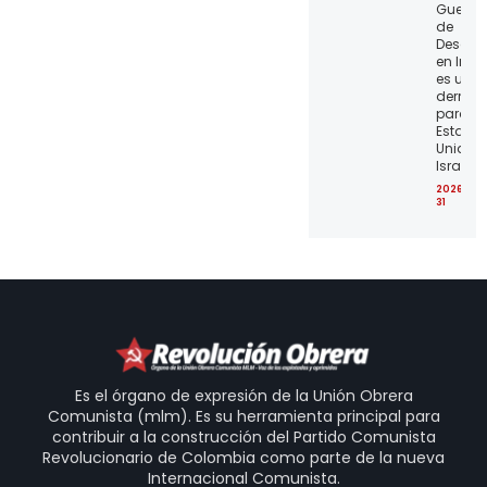
Guerra
de
Desgas
en Irán
es una
derrota
para lo
Estado
Unidos 
Israel
2026-07
31
Es el órgano de expresión de la Unión Obrera
Comunista (mlm). Es su herramienta principal para
contribuir a la construcción del Partido Comunista
Revolucionario de Colombia como parte de la nueva
Internacional Comunista.