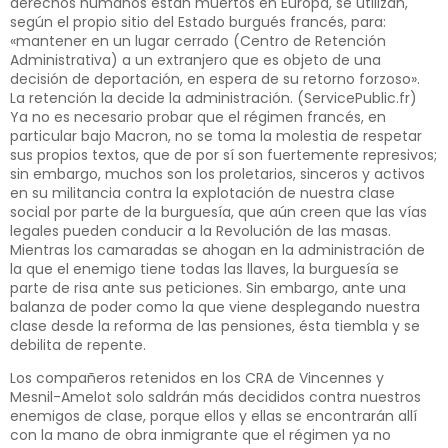
derechos humanos están muertos en Europa, se utilizan,
según el propio sitio del Estado burgués francés, para:
«mantener en un lugar cerrado (Centro de Retención
Administrativa) a un extranjero que es objeto de una
decisión de deportación, en espera de su retorno forzoso».
La retención la decide la administración. (ServicePublic.fr)
Ya no es necesario probar que el régimen francés, en
particular bajo Macron, no se toma la molestia de respetar
sus propios textos, que de por sí son fuertemente represivos;
sin embargo, muchos son los proletarios, sinceros y activos
en su militancia contra la explotación de nuestra clase
social por parte de la burguesía, que aún creen que las vías
legales pueden conducir a la Revolución de las masas.
Mientras los camaradas se ahogan en la administración de
la que el enemigo tiene todas las llaves, la burguesía se
parte de risa ante sus peticiones. Sin embargo, ante una
balanza de poder como la que viene desplegando nuestra
clase desde la reforma de las pensiones, ésta tiembla y se
debilita de repente.
Los compañeros retenidos en los CRA de Vincennes y
Mesnil-Amelot solo saldrán más decididos contra nuestros
enemigos de clase, porque ellos y ellas se encontrarán allí
con la mano de obra inmigrante que el régimen ya no