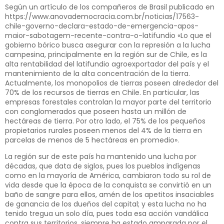
Según un artículo de los compañeros de Brasil publicado en
https://www.anovademocracia.com.br/noticias/17563-
chile-governo-declara-estado-de-emergencia-apos-
maior-sabotagem-recente-contra-o-latifundio
«Lo que el
gobierno bórico busca asegurar con la represión a la lucha
campesina, principalmente en la región sur de Chile, es la
alta rentabilidad del latifundio agroexportador del país y el
mantenimiento de la alta concentración de la tierra.
Actualmente, los monopolios de tierras poseen alrededor del
70% de los recursos de tierras en Chile. En particular, las
empresas forestales controlan la mayor parte del territorio
con conglomerados que poseen hasta un millón de
hectáreas de tierra. Por otro lado, el 75% de los pequeños
propietarios rurales poseen menos del 4% de la tierra en
parcelas de menos de 5 hectáreas en promedio».
La región sur de este país ha mantenido una lucha por
décadas, que data de siglos, pues los pueblos indígenas
como en la mayoría de América, cambiaron todo su rol de
vida desde que la época de la conquista se convirtió en un
baño de sangre para ellos, amén de los apetitos insaciables
de ganancia de los dueños del capital; y esta lucha no ha
tenido tregua un solo día, pues toda esa acción vandálica
contra sus territorios, siempre ha estado amparada por el