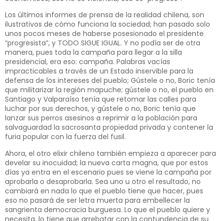
Los últimos informes de prensa de la realidad chilena, son
ilustrativos de cómo funciona la sociedad; han pasado solo
unos pocos meses de haberse posesionado el presidente
“progresista”, y TODO SIGUE IGUAL. Y no podía ser de otra
manera, pues toda la campaña para llegar a la silla
presidencial, era eso: campaña. Palabras vacías
impracticables a través de un Estado inservible para la
defensa de los intereses del pueblo; Gústele o no, Boric tenía
que militarizar la región mapuche; gústele o no, el pueblo en
Santiago y Valparaíso tenía que retomar las calles para
luchar por sus derechos, y gústele o no, Boric tenía que
lanzar sus perros asesinos a reprimir a la población para
salvaguardad la sacrosanta propiedad privada y contener la
furia popular con la fuerza del fusil.
Ahora, el otro elixir chileno también empieza a aparecer para
develar su inocuidad; la nueva carta magna, que por estos
días ya entra en el escenario pues se viene la campaña por
aprobarla o desaprobarla. Sea uno u otro el resultado, no
cambiará en nada lo que el pueblo tiene que hacer, pues
eso no pasará de ser letra muerta para embellecer la
sangrienta democracia burguesa. Lo que el pueblo quiere y
necesita, lo tiene que arrebatar con la contundencia de su