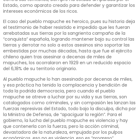
Estado, como aparato creado para defender y garantizar los
intereses económicos de los ricos.
El caso del pueblo mapuche es heroico, pues su historia deja
el testimonio de haber resistido e impedido que les fueran
arrebatadas sus tierras por la sangrienta campaña de la
“conquista” española, logrando mantener bajo su control las
tierras y derrotar no solo a estos asesinos sino soportar las
embestidas por muchas décadas, hasta que fue el ejército
chileno quien tras asesinar a decenas de miles de
mapuches, los acorralaron en 1929 en un reducido espacio
del 6,18% de su territorio originario.
Al pueblo mapuche lo han asesinado por decenas de miles,
y esa práctica ha tenido la complacencia y bendición de
toda la podrida democracia, pero cuando el pueblo
mapuche se atreve a luchar por su vida y sus tierras, son
catalogados como criminales, y sin compasión les lanzan las
fuerzas represivas del Estado, todo bajo la disculpa, dicha por
la Ministra de Defensa, de “apaciguar la región”. Para el
gobierno, la lucha del pueblo mapuche es violencia y hay
que contenerla con la fuerza, pero la acción criminal,
devastadora de la naturaleza, empujada por los pulpos
económicos, eso no es violencia, eso es “progreso”.