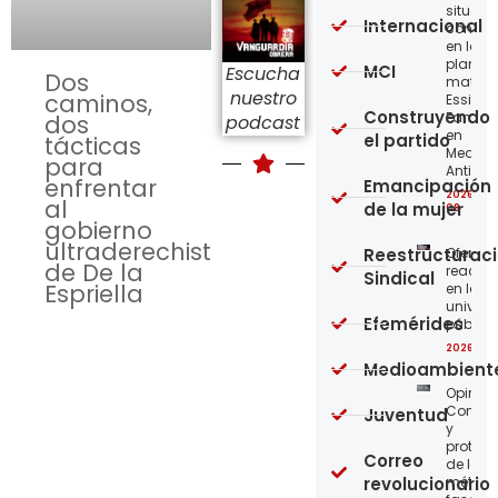
situaci
Internacional
concre
en la
planta
MCI
Escucha
Dos
matriz 
nuestro
caminos,
Essity-
Construyendo
Familia
dos
podcast
en
el partido
tácticas
Medellí
para
Antioqu
enfrentar
Emancipación
2026-08
al
de la mujer
08
gobierno
ultraderechista
Reestructurac
Ofensi
de De la
reaccio
Sindical
Espriella
en las
univer
Efemérides
públic
2026-08
Medioambient
Opinión
Confro
Juventud
y
protege
Correo
de los
revolucionario
métod