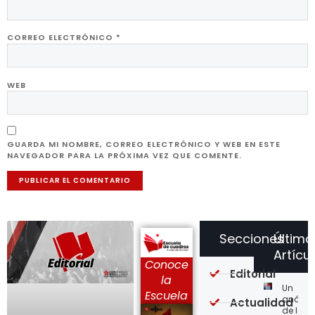
CORREO ELECTRÓNICO
*
WEB
GUARDA MI NOMBRE, CORREO ELECTRÓNICO Y WEB EN ESTE
NAVEGADOR PARA LA PRÓXIMA VEZ QUE COMENTE.
Secciones
Último
Artícu
Conoce
Editorial
la
Un
Escuela
análisi
Actualidad
de la