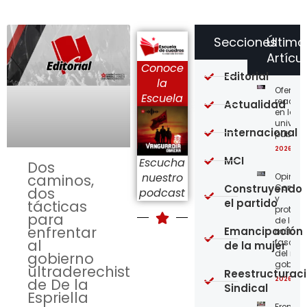
Secciones
Último
Artícu
Conoce
Editorial
la
Ofensi
Escuela
reaccio
Actualidad
en las
univer
Internacional
públic
2026-08
MCI
Escucha
Dos
nuestro
Opinión
caminos,
Construyendo
Confro
dos
podcast
y
el partido
tácticas
protege
para
de los
enfrentar
Emancipación
métod
al
fascist
de la mujer
del nue
gobierno
gobier
ultraderechista
Reestructurac
2026-08
de De la
Sindical
Espriella
Frente