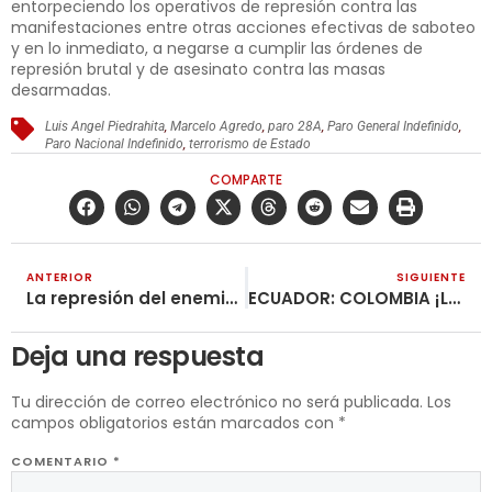
entorpeciendo los operativos de represión contra las
manifestaciones entre otras acciones efectivas de saboteo
y en lo inmediato, a negarse a cumplir las órdenes de
represión brutal y de asesinato contra las masas
desarmadas.
Luis Angel Piedrahita
,
Marcelo Agredo
,
paro 28A
,
Paro General Indefinido
,
Paro Nacional Indefinido
,
terrorismo de Estado
COMPARTE
ANTERIOR
SIGUIENTE
La represión del enemigo se puede vencer
ECUADOR: COLOMBIA ¡LA REBELIÓN SE JUSTIFICA! (FDLP-EC)
Deja una respuesta
Tu dirección de correo electrónico no será publicada.
Los
campos obligatorios están marcados con
*
COMENTARIO
*