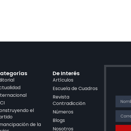
ategorías
De Interés
ditorial
Artículos
ctualidad
Escuela de Cuadros
nternacional
Revista
CI
Contradicción
onstruyendo el
Números
artido
Blogs
mancipación de la
Nosotros
ujer