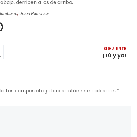
abajo, derriben a los de arriba.
olombiano
,
Unión Patriótica
SIGUIENTE
do y cómo combatirla
¡Tú y yo!
a.
Los campos obligatorios están marcados con
*