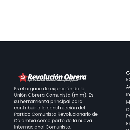
C
E
A
Es el órgano de expresión de la
I
Unión Obrera Comunista (mlm). Es
su herramienta principal para
M
contribuir a la construcción del
C
Partido Comunista Revolucionario de
P
Colombia como parte de la nueva
E
Internacional Comunista.
m