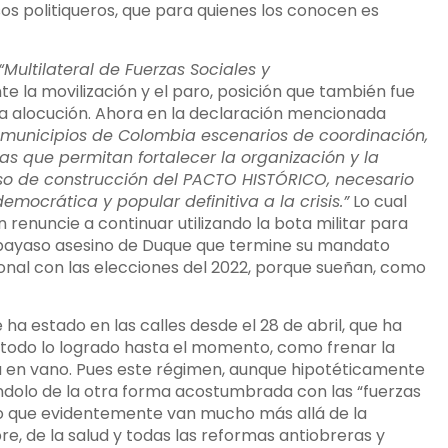
sos politiqueros, que para quienes los conocen es
“Multilateral de Fuerzas Sociales y
e la movilización y el paro, posición que también fue
na alocución. Ahora en la declaración mencionada
os municipios de Colombia escenarios de coordinación,
s que permitan fortalecer la organización y la
so de construcción del PACTO HISTÓRICO, necesario
ocrática y popular definitiva a la crisis.”
Lo cual
 renuncie a continuar utilizando la bota militar para
l payaso asesino de Duque que termine su mandato
ional con las elecciones del 2022, porque sueñan, como
ha estado en las calles desde el 28 de abril, que ha
todo lo logrado hasta el momento, como frenar la
sea en vano. Pues este régimen, aunque hipotéticamente
éndolo de la otra forma acostumbrada con las “fuerzas
lo que evidentemente van mucho más allá de la
e, de la salud y todas las reformas antiobreras y