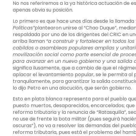
No nos referiremos a la ya histórica actuación de e
apenas obvia su posición.
Lo primero es que hace unos días desde la llamada
Políticas”
plantearon unirse al “Chao Duque”, mediant
respaldada por uno de los dirigentes del CRIC en u
arriba llaman
“a construir y fortalecer en todos l
cabildos o asambleas populares amplias y unitaria
movilización social como parte esencial de proce
para avanzar en un nuevo gobierno y una salida dem
significa ilusamente, que a cambio de que el régimen
aplacar el levantamiento popular, se le permita a
tranquilamente, para garantizar la salida constituc
lo dijo Petro en una alocución, que serán gobierno.
Esto en plata blanca representa para el pueblo que 
puesto muertos, desaparecidos, encarcelados; que 
reforma tributaria y la renuncia de “Ratasquilla”, 
no use de frente la bota militar (pues seguirá haci
oscuras”), no va a resolver las demandas del pueb
reforma tributaria, pues está el problema del hambr