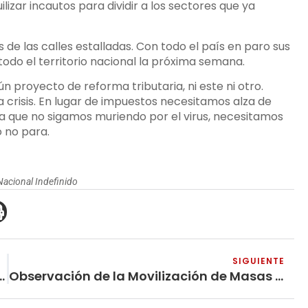
lizar incautos para dividir a los sectores que ya
s de las calles estalladas. Con todo el país en paro sus
todo el territorio nacional la próxima semana.
 proyecto de reforma tributaria, ni este ni otro.
 crisis. En lugar de impuestos necesitamos alza de
 que no sigamos muriendo por el virus, necesitamos
 no para.
Nacional Indefinido
SIGUIENTE
sinó el Estado en Vivo y en Directo
Observación de la Movilización de Masas En Cali, con Motivo de da Reforma Tributaria Radicada por el Gobierno