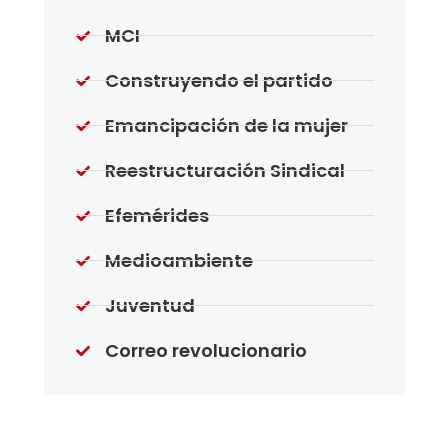
MCI
Construyendo el partido
Emancipación de la mujer
Reestructuración Sindical
Efemérides
Medioambiente
Juventud
Correo revolucionario