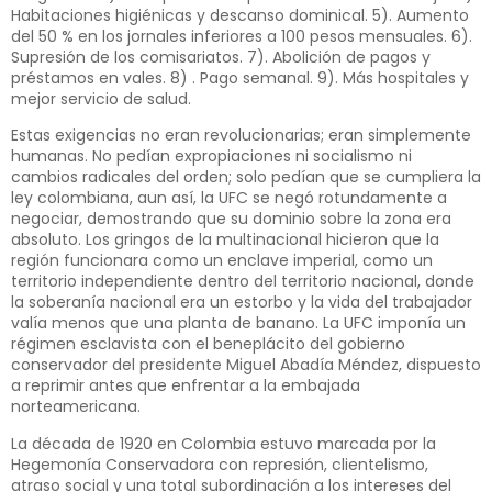
Habitaciones higiénicas y descanso dominical. 5). Aumento
del 50 % en los jornales inferiores a 100 pesos mensuales. 6).
Supresión de los comisariatos. 7). Abolición de pagos y
préstamos en vales. 8) . Pago semanal. 9). Más hospitales y
mejor servicio de salud.
Estas exigencias no eran revolucionarias; eran simplemente
humanas. No pedían expropiaciones ni socialismo ni
cambios radicales del orden; solo pedían que se cumpliera la
ley colombiana, aun así, la UFC se negó rotundamente a
negociar, demostrando que su dominio sobre la zona era
absoluto. Los gringos de la multinacional hicieron que la
región funcionara como un enclave imperial, como un
territorio independiente dentro del territorio nacional, donde
la soberanía nacional era un estorbo y la vida del trabajador
valía menos que una planta de banano. La UFC imponía un
régimen esclavista con el beneplácito del gobierno
conservador del presidente Miguel Abadía Méndez, dispuesto
a reprimir antes que enfrentar a la embajada
norteamericana.
La década de 1920 en Colombia estuvo marcada por la
Hegemonía Conservadora con represión, clientelismo,
atraso social y una total subordinación a los intereses del