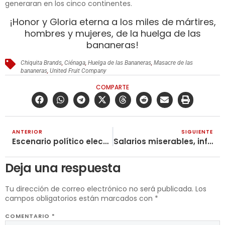
generaran en los cinco continentes.
¡Honor y Gloria eterna a los miles de mártires,
hombres y mujeres, de la huelga de las
bananeras!
Chiquita Brands
,
Ciénaga
,
Huelga de las Bananeras
,
Masacre de las
bananeras
,
United Fruit Company
COMPARTE
ANTERIOR
SIGUIENTE
Escenario político electoral para las presidenciales en el 2026
Salarios miserables, infancias aplastadas
Deja una respuesta
Tu dirección de correo electrónico no será publicada.
Los
campos obligatorios están marcados con
*
COMENTARIO
*