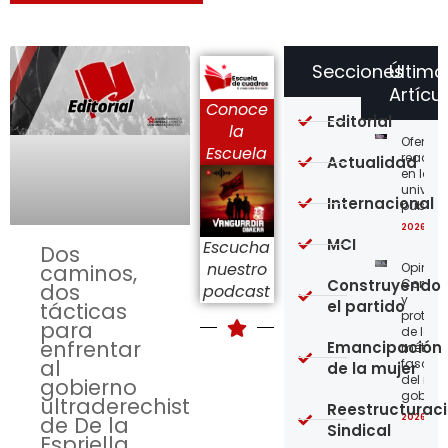
Secciones
Último
Artícu
Conoce
Editorial
la
Ofensi
Escuela
reaccio
Actualidad
en las
univer
Internacional
públic
2026-08
MCI
Escucha
Dos
nuestro
Opinión
caminos,
Construyendo
Confro
dos
podcast
y
el partido
tácticas
protege
para
de los
enfrentar
Emancipación
métod
al
fascist
de la mujer
del nue
gobierno
gobier
ultraderechista
Reestructurac
2026-08
de De la
Sindical
Espriella