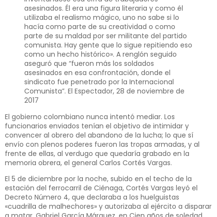
asesinados. Él era una figura literaria y como él
utilizaba el realismo mágico, uno no sabe si lo
hacía como parte de su creatividad o como
parte de su maldad por ser militante del partido
comunista. Hay gente que lo sigue repitiendo eso
como un hecho histórico». A renglón seguido
aseguró que “fueron más los soldados
asesinados en esa confrontación, donde el
sindicato fue penetrado por la Internacional
Comunista”. El Espectador, 28 de noviembre de
2017
El gobierno colombiano nunca intentó mediar. Los
funcionarios enviados tenían el objetivo de intimidar y
convencer al obrero del abandono de la lucha; lo que sí
envío con plenos poderes fueron las tropas armadas, y al
frente de ellas, al verdugo que quedaría grabado en la
memoria obrera, el general Carlos Cortés Vargas.
El 5 de diciembre por la noche, subido en el techo de la
estación del ferrocarril de Ciénaga, Cortés Vargas leyó el
Decreto Número 4, que declaraba a los huelguistas
«cuadrilla de malhechores» y autorizaba al ejército a disparar
a matar. Gabriel García Márquez, en Cien años de soledad,