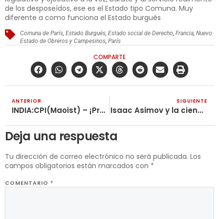
de los desposeídos, ese es el Estado tipo Comuna. Muy
diferente a como funciona el Estado burgués
Comuna de París
,
Estado Burgués
,
Estado social de Derecho
,
Francia
,
Nuevo
Estado de Obreros y Campesinos
,
París
COMPARTE
ANTERIOR
SIGUIENTE
INDIA:CPI(Maoist) – ¡Protesta en masa contra la decisión del gobierno Brahmanical Hindutva Karnataka BJP de eliminar a la comunidad musulmana del derecho a la reserva OBC!
Isaac Asimov y la ciencia ficción
Deja una respuesta
Tu dirección de correo electrónico no será publicada.
Los
campos obligatorios están marcados con
*
COMENTARIO
*