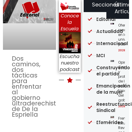
Secciones
Último
Artícu
Conoce
Editorial
la
Ofensi
Escuela
reaccio
Actualidad
en las
univer
Internacional
públic
2026-08
MCI
Escucha
Dos
nuestro
Opinión
caminos,
Construyendo
Confro
dos
podcast
y
el partido
tácticas
protege
para
de los
enfrentar
Emancipación
métod
al
fascist
de la mujer
del nue
gobierno
gobier
ultraderechista
Reestructurac
2026-08
de De la
Sindical
Espriella
Frente
Efemérides
Estudian
Revoluc