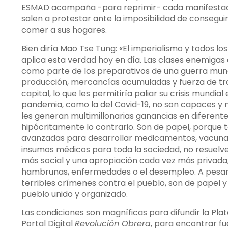
ESMAD acompaña -para reprimir- cada manifestaci
salen a protestar ante la imposibilidad de conseguir 
comer a sus hogares.
Bien diría Mao Tse Tung: «El imperialismo y todos lo
aplica esta verdad hoy en día. Las clases enemigas 
como parte de los preparativos de una guerra mundi
producción, mercancías acumuladas y fuerza de trab
capital, lo que les permitiría paliar su crisis mund
pandemia, como la del Covid-19, no son capaces y n
les generan multimillonarias ganancias en diferente
hipócritamente lo contrario. Son de papel, porque 
avanzadas para desarrollar medicamentos, vacunas,
insumos médicos para toda la sociedad, no resuelv
más social y una apropiación cada vez más privada,
hambrunas, enfermedades o el desempleo. A pesar
terribles crímenes contra el pueblo, son de papel y
pueblo unido y organizado.
Las condiciones son magníficas para difundir la Pla
Portal Digital
Revolución Obrera
, para encontrar f