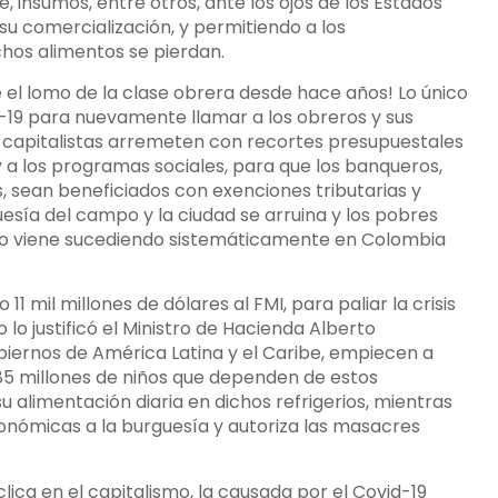
, insumos, entre otros, ante los ojos de los Estados
su comercialización, y permitiendo a los
hos alimentos se pierdan.
e el lomo de la clase obrera desde hace años! Lo único
d-19 para nuevamente llamar a los obreros y sus
os capitalistas arremeten con recortes presupuestales
e y a los programas sociales, para que los banqueros,
, sean beneficiados con exenciones tributarias y
sía del campo y la ciudad se arruina y los pobres
 viene sucediendo sistemáticamente en Colombia
11 mil millones de dólares al FMI, para paliar la crisis
 lo justificó el Ministro de Hacienda Alberto
obiernos de América Latina y el Caribe, empiecen a
85 millones de niños que dependen de estos
u alimentación diaria en dichos refrigerios, mientras
onómicas a la burguesía y autoriza las masacres
lica en el capitalismo, la causada por el Covid-19