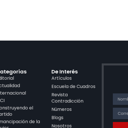
ategorías
De Interés
ditorial
Artículos
ctualidad
Escuela de Cuadros
nternacional
Revista
CI
Contradicción
onstruyendo el
Números
artido
Blogs
mancipación de la
Nosotros
ujer