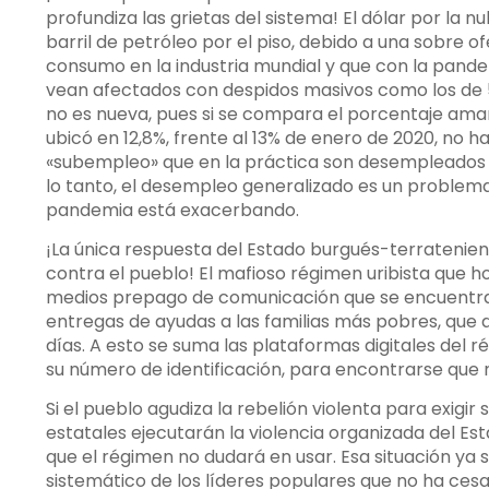
profundiza las grietas del sistema! El dólar por la nu
barril de petróleo por el piso, debido a una sobre o
consumo en la industria mundial y que con la pande
vean afectados con despidos masivos como los de 5
no es nueva, pues si se compara el porcentaje ama
ubicó en 12,8%, frente al 13% de enero de 2020, no hay
«subempleo» que en la práctica son desempleados q
lo tanto, el desempleo generalizado es un problema
pandemia está exacerbando.
¡La única respuesta del Estado burgués-terratenien
contra el pueblo! El mafioso régimen uribista que ho
medios prepago de comunicación que se encuentran a
entregas de ayudas a las familias más pobres, que 
días. A esto se suma las plataformas digitales del r
su número de identificación, para encontrarse que n
Si el pueblo agudiza la rebelión violenta para exigir 
estatales ejecutarán la violencia organizada del Est
que el régimen no dudará en usar. Esa situación ya 
sistemático de los líderes populares que no ha cesado