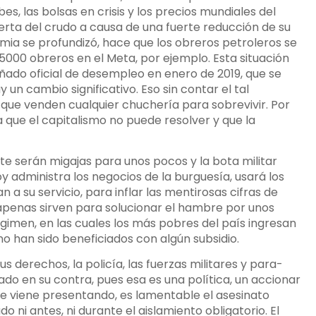
bes, las bolsas en crisis y los precios mundiales del
ferta del crudo a causa de una fuerte reducción de su
mia se profundizó, hace que los obreros petroleros se
000 obreros en el Meta, por ejemplo. Esta situación
ñado oficial de desempleo en enero de 2019, que se
 un cambio significativo. Eso sin contar el tal
ue venden cualquier chuchería para sobrevivir. Por
 que el capitalismo no puede resolver y que la
te serán migajas para unos pocos y la bota militar
y administra los negocios de la burguesía, usará los
 su servicio, para inflar las mentirosas cifras de
apenas sirven para solucionar el hambre por unos
égimen, en las cuales los más pobres del país ingresan
o han sido beneficiados con algún subsidio.
sus derechos, la policía, las fuerzas militares y para-
ado en su contra, pues esa es una política, un accionar
se viene presentando, es lamentable el asesinato
 ni antes, ni durante el aislamiento obligatorio. El