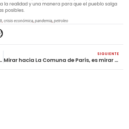
a a la realidad y una manera para que el pueblo salga
s posibles.
19
,
crisis económica
,
pandemia
,
petroleo
SIGUIENTE
nificados en el confinamiento obligatorio
Mirar hacia La Comuna de París, es mirar hacia el futuro