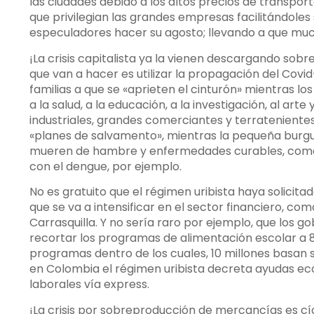
las ciudades debido a los altos precios de transporte
que privilegian las grandes empresas facilitándoles 
especuladores hacer su agosto; llevando a que muc
¡La crisis capitalista ya la vienen descargando sobr
que van a hacer es utilizar la propagación del Covi
familias a que se «aprieten el cinturón» mientras l
a la salud, a la educación, a la investigación, al art
industriales, grandes comerciantes y terratenientes
«planes de salvamento», mientras la pequeña burgue
mueren de hambre y enfermedades curables, como
con el dengue, por ejemplo.
No es gratuito que el régimen uribista haya solicitado 
que se va a intensificar en el sector financiero, como
Carrasquilla. Y no sería raro por ejemplo, que los g
recortar los programas de alimentación escolar a 
programas dentro de los cuales, 10 millones basan s
en Colombia el régimen uribista decreta ayudas ec
laborales vía express.
¡La crisis por sobreproducción de mercancías es cíc