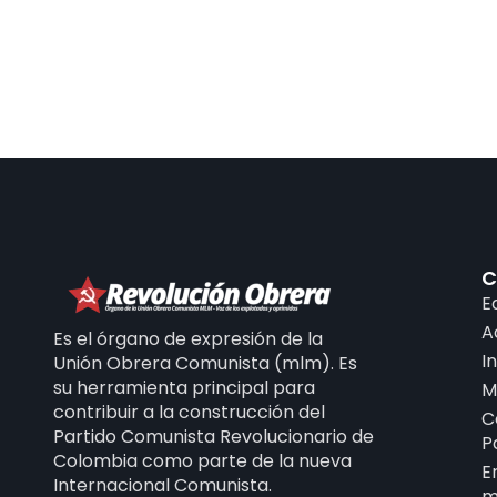
C
E
A
Es el órgano de expresión de la
I
Unión Obrera Comunista (mlm). Es
su herramienta principal para
M
contribuir a la construcción del
C
Partido Comunista Revolucionario de
P
Colombia como parte de la nueva
E
Internacional Comunista.
m