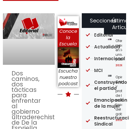
Secciones
Último
Artícu
Conoce
Editorial
la
Ofensi
Escuela
reaccio
Actualidad
en las
univer
Internacional
públic
2026-08
MCI
Escucha
Dos
nuestro
Opinión
caminos,
Construyendo
Confro
dos
podcast
y
el partido
tácticas
protege
para
de los
enfrentar
Emancipación
métod
al
fascist
de la mujer
del nue
gobierno
gobier
ultraderechista
Reestructurac
2026-08
de De la
Sindical
Espriella