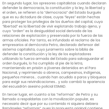
En segundo lugar, los opresores capitalistas cuando declaran
defender la democracia, la constitución y la ley, la libertad y
el orden, se refieren a la “democracia” del Estado burgués
que es su dictadura de clase, cuyas “leyes” están hechas
para proteger los privilegios de los dueños del capital, cuya
“libertad” es la libertad de vivir explotando trabajo ajeno, y
cuyo “orden” es la desigualdad social derivada de las
relaciones de explotación y preservada por la fuerza de las
armas oficiales. Por tanto, es infundado el reclamo de los
empresarios al demócrata Petro, declarado defensor del
sistema capitalista, cuyo juramento sobre la biblia de
defender la constitución y la ley de los explotadores
utilizando la fuerza armada del Estado para salvaguardar el
orden burgués, lo ha cumplido al pie de la letra,
manteniendo en prisión a jóvenes detenidos en el Paro
Nacional, y reprimiendo a obreros, campesinos, indígenas,
pequeños mineros… cuando han acudido a paros y bloqueos
para exigir sus reivindicaciones… y solo cambió la apariencia
del escuadrón asesino policial ESMAD.
En tercer lugar, en cuanto a las “reformas” de Petro y su
llamado a respaldarlas con la movilización popular, es
necesario decir que por su contenido ni siquiera debiera
llamárseles “reformas”, pues la propuesta original contiene