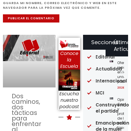
GUARDA MI NOMBRE, CORREO ELECTRÓNICO Y WEB EN ESTE
NAVEGADOR PARA LA PRÓXIMA VEZ QUE COMENTE.
Secciones
Último
Artícu
Conoce
Editorial
la
Ofensi
Escuela
reaccio
Actualidad
en las
univer
Internacional
públic
2026-08
MCI
Escucha
Dos
nuestro
Opinión
caminos,
Construyendo
Confro
dos
podcast
y
el partido
tácticas
protege
para
de los
enfrentar
Emancipación
métod
al
fascist
de la mujer