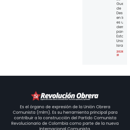
Guerra
de
Desgas
en Irán
es una
derrota
para lo
Estado
Unidos 
Israel
2026-07
31
Es el órgano de expresión de la Unión Obrera
Comunista (mlm). Es su herramienta principal para
contribuir a la construcción del Partido Comunista
Revolucionario de Colombia como parte de la nueva
Internacional Comunista.