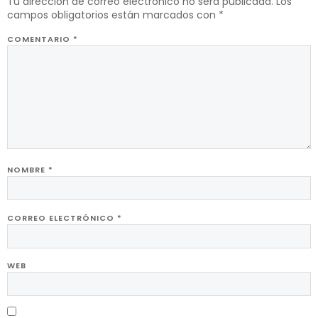
Tu dirección de correo electrónico no será publicada.
Los
campos obligatorios están marcados con
*
COMENTARIO
*
NOMBRE
*
CORREO ELECTRÓNICO
*
WEB