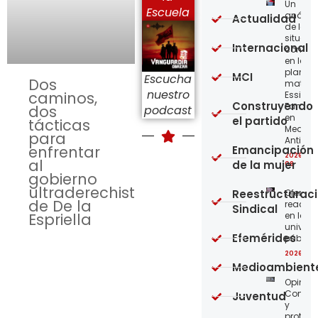
Un
Escuela
análisi
Actualidad
de la
situaci
Internacional
concre
en la
planta
MCI
Escucha
Dos
matriz 
nuestro
caminos,
Essity-
Construyendo
Familia
dos
podcast
en
el partido
tácticas
Medellí
para
Antioqu
enfrentar
Emancipación
2026-08
al
de la mujer
08
gobierno
ultraderechista
Reestructurac
Ofensi
de De la
reaccio
Sindical
Espriella
en las
univer
Efemérides
públic
2026-08
Medioambient
Opinión
Confro
Juventud
y
protege