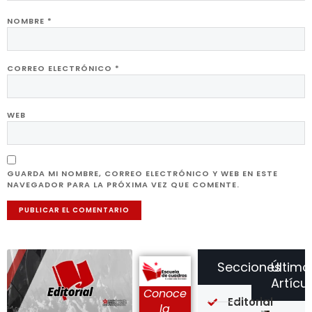
NOMBRE
*
CORREO ELECTRÓNICO
*
WEB
GUARDA MI NOMBRE, CORREO ELECTRÓNICO Y WEB EN ESTE
NAVEGADOR PARA LA PRÓXIMA VEZ QUE COMENTE.
Secciones
Último
Artícu
Conoce
Editorial
la