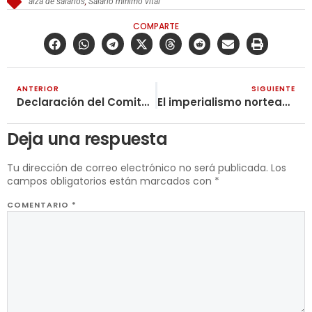
alza de salarios
,
Salario minimo vital
COMPARTE
ANTERIOR
SIGUIENTE
Declaración del Comité de Dirección de la UOC (mlm) sobre el nuevo ataque del Partido Comunista de Brasil
El imperialismo norteamericano quiere convertir a América Latina en una neocolonia
Deja una respuesta
Tu dirección de correo electrónico no será publicada.
Los
campos obligatorios están marcados con
*
COMENTARIO
*