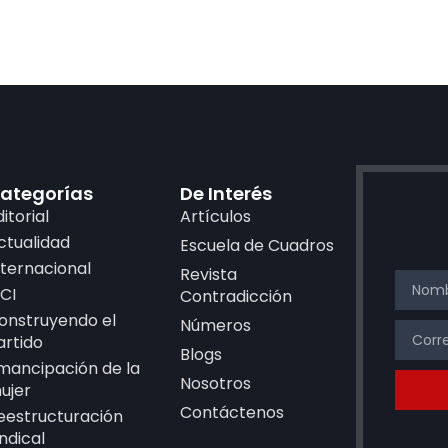
ategorías
De Interés
ditorial
Artículos
ctualidad
Escuela de Cuadros
nternacional
Revista
CI
Contradicción
onstruyendo el
Números
artido
Blogs
mancipación de la
Nosotros
ujer
Contáctenos
eestructuración
indical