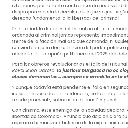
citaciones; por lo tanto contradicen la necesidad de
desproporcionada la decisión de la jueza que, según 
derecho fundamental a la libertad» del criminal.
En realidad, la decisión del tribual no afecta la med
ordenada al criminal jamás representó impedimento 
frente de la facción mafiosa que comanda; ni siquier
convierte en una demostración del poder político q
adelantar la campaña politiquera del 2026 dándole 
Para los obreros revolucionarios el fallo del tribun
Revolución Obrera:
la justicia burguesa no es cie
clases dominantes… siempre se arrodilla ante e
Y aunque todavía está pendiente el fallo en segunda
incluso en caso de ser condenado, no lo será por lo
fraude procesal y soborno en actuación penal.
Con cinismo, este enemigo de la sociedad declaró: «
libertad de Colombia». Anuncio que deja en claro su 
aspiran a humanizar el infierno de la explotación a