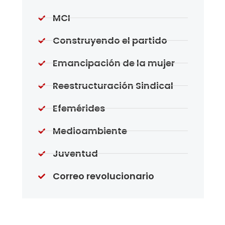
MCI
Construyendo el partido
Emancipación de la mujer
Reestructuración Sindical
Efemérides
Medioambiente
Juventud
Correo revolucionario