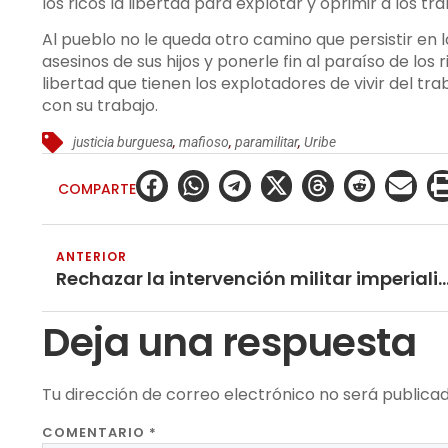
los ricos la libertad para explotar y oprimir a los tr
Al pueblo no le queda otro camino que persistir en l
asesinos de sus hijos y ponerle fin al paraíso de los
libertad que tienen los explotadores de vivir del tr
con su trabajo.
justicia burguesa
,
mafioso
,
paramilitar
,
Uribe
COMPARTE
ANTERIOR
Rechazar la intervención militar imperialista en
Deja una respuesta
Tu dirección de correo electrónico no será publicad
COMENTARIO
*