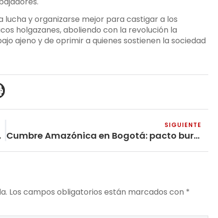
abajadores.
a lucha y organizarse mejor para castigar a los
 ricos holgazanes, aboliendo con la revolución la
abajo ajeno y de oprimir a quienes sostienen la sociedad
SIGUIENTE
 Venezuela
Cumbre Amazónica en Bogotá: pacto burgués, vacíos criminales y la necesidad de la lucha revolucionaria internacionalista
a.
Los campos obligatorios están marcados con
*