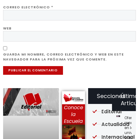
CORREO ELECTRÓNICO
*
WEB
GUARDA MI NOMBRE, CORREO ELECTRÓNICO Y WEB EN ESTE
NAVEGADOR PARA LA PRÓXIMA VEZ QUE COMENTE.
Secciones
Último
Artícu
Conoce
Editorial
la
Ofensi
Escuela
reaccio
Actualidad
en las
univer
Internacional
públic