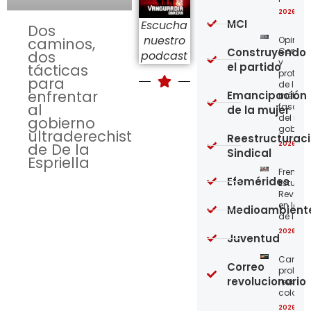
2026-08
MCI
Escucha
Dos
nuestro
Opinión
caminos,
Construyendo
Confro
dos
podcast
y
el partido
tácticas
protege
para
de los
enfrentar
Emancipación
métod
al
fascist
de la mujer
del nue
gobierno
gobier
ultraderechista
Reestructurac
2026-08
de De la
Sindical
Espriella
Frente
Efemérides
Estudian
Revoluc
en la 
Medioambient
de los 
2026-08
Juventud
Carta a
Correo
proleta
revolucionario
revoluc
colomb
2026-08