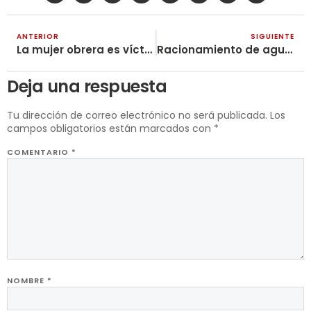
ANTERIOR
SIGUIENTE
La mujer obrera es víctima del trabajo no remunerado, ¡a organizar los Comités de Mujeres!
Racionamiento de agua en Bogotá: ¡el capitalismo es el culpable!
Deja una respuesta
Tu dirección de correo electrónico no será publicada.
Los
campos obligatorios están marcados con
*
COMENTARIO
*
NOMBRE
*