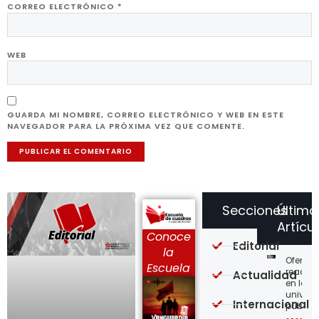
CORREO ELECTRÓNICO
*
WEB
GUARDA MI NOMBRE, CORREO ELECTRÓNICO Y WEB EN ESTE
NAVEGADOR PARA LA PRÓXIMA VEZ QUE COMENTE.
Secciones
Último
Artícu
Conoce
Editorial
la
Ofensi
Escuela
reaccio
Actualidad
en las
univer
Internacional
públic