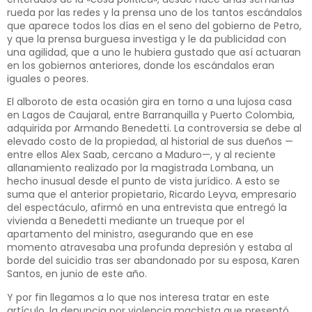
rueda por las redes y la prensa uno de los tantos escándalos
que aparece todos los días en el seno del gobierno de Petro,
y que la prensa burguesa investiga y le da publicidad con
una agilidad, que a uno le hubiera gustado que así actuaran
en los gobiernos anteriores, donde los escándalos eran
iguales o peores.
El alboroto de esta ocasión gira en torno a una lujosa casa
en Lagos de Caujaral, entre Barranquilla y Puerto Colombia,
adquirida por Armando Benedetti. La controversia se debe al
elevado costo de la propiedad, al historial de sus dueños —
entre ellos Alex Saab, cercano a Maduro—, y al reciente
allanamiento realizado por la magistrada Lombana, un
hecho inusual desde el punto de vista jurídico. A esto se
suma que el anterior propietario, Ricardo Leyva, empresario
del espectáculo, afirmó en una entrevista que entregó la
vivienda a Benedetti mediante un trueque por el
apartamento del ministro, asegurando que en ese
momento atravesaba una profunda depresión y estaba al
borde del suicidio tras ser abandonado por su esposa, Karen
Santos, en junio de este año.
Y por fin llegamos a lo que nos interesa tratar en este
artículo, la denuncia por violencia machista que presentó