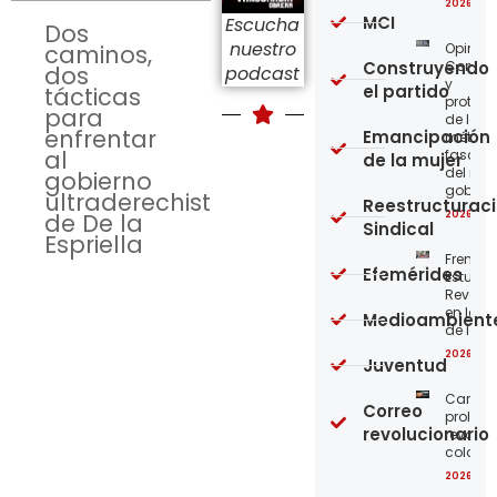
2026-08
MCI
Escucha
Dos
nuestro
Opinión
caminos,
Construyendo
Confro
dos
podcast
y
el partido
tácticas
protege
para
de los
enfrentar
Emancipación
métod
al
fascist
de la mujer
del nue
gobierno
gobier
ultraderechista
Reestructurac
2026-08
de De la
Sindical
Espriella
Frente
Efemérides
Estudian
Revoluc
en la 
Medioambient
de los 
2026-08
Juventud
Carta a
Correo
proleta
revolucionario
revoluc
colomb
2026-08