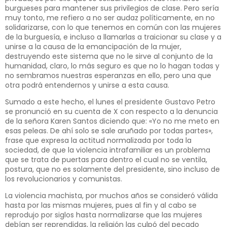
burgueses para mantener sus privilegios de clase. Pero sería
muy tonto, me refiero a no ser audaz políticamente, en no
solidarizarse, con lo que tenemos en común con las mujeres
de la burguesía, e incluso a llamarlas a traicionar su clase y a
unirse a la causa de la emancipación de la mujer,
destruyendo este sistema que no le sirve al conjunto de la
humanidad, claro, lo más seguro es que no lo hagan todas y
no sembramos nuestras esperanzas en ello, pero una que
otra podrá entendernos y unirse a esta causa.
Sumado a este hecho, el lunes el presidente Gustavo Petro
se pronunció en su cuenta de X con respecto a la denuncia
de la señora Karen Santos diciendo que: «Yo no me meto en
esas peleas. De ahí solo se sale aruñado por todas partes»,
frase que expresa la actitud normalizada por toda la
sociedad, de que la violencia intrafamiliar es un problema
que se trata de puertas para dentro el cual no se ventila,
postura, que no es solamente del presidente, sino incluso de
los revolucionarios y comunistas.
La violencia machista, por muchos años se consideró válida
hasta por las mismas mujeres, pues al fin y al cabo se
reprodujo por siglos hasta normalizarse que las mujeres
debían ser reprendidas, la religión las culpó del pecado