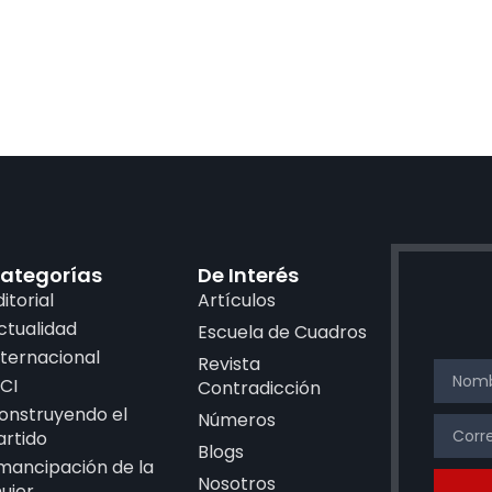
ategorías
De Interés
ditorial
Artículos
ctualidad
Escuela de Cuadros
nternacional
Revista
CI
Contradicción
onstruyendo el
Números
artido
Blogs
mancipación de la
Nosotros
ujer