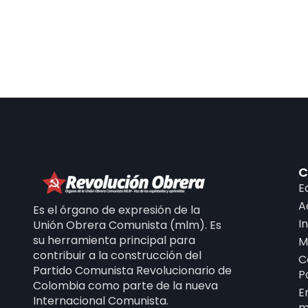
C
E
A
Es el órgano de expresión de la
I
Unión Obrera Comunista (mlm). Es
su herramienta principal para
M
contribuir a la construcción del
C
Partido Comunista Revolucionario de
P
Colombia como parte de la nueva
E
Internacional Comunista.
m