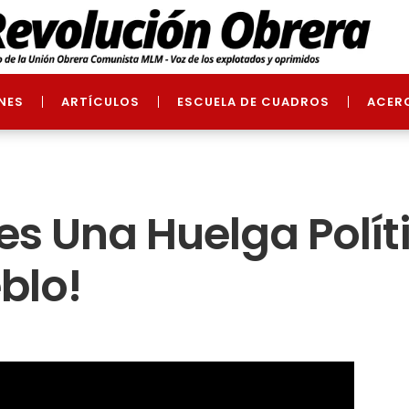
NES
ARTÍCULOS
ESCUELA DE CUADROS
ACER
 es Una Huelga Polít
blo!