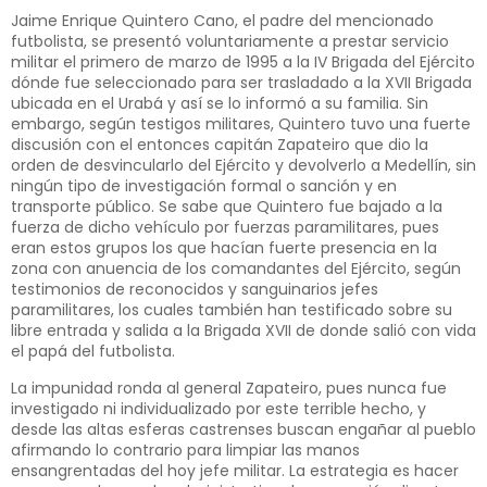
Jaime Enrique Quintero Cano, el padre del mencionado
futbolista, se presentó voluntariamente a prestar servicio
militar el primero de marzo de 1995 a la IV Brigada del Ejército
dónde fue seleccionado para ser trasladado a la XVII Brigada
ubicada en el Urabá y así se lo informó a su familia. Sin
embargo, según testigos militares, Quintero tuvo una fuerte
discusión con el entonces capitán Zapateiro que dio la
orden de desvincularlo del Ejército y devolverlo a Medellín, sin
ningún tipo de investigación formal o sanción y en
transporte público. Se sabe que Quintero fue bajado a la
fuerza de dicho vehículo por fuerzas paramilitares, pues
eran estos grupos los que hacían fuerte presencia en la
zona con anuencia de los comandantes del Ejército, según
testimonios de reconocidos y sanguinarios jefes
paramilitares, los cuales también han testificado sobre su
libre entrada y salida a la Brigada XVII de donde salió con vida
el papá del futbolista.
La impunidad ronda al general Zapateiro, pues nunca fue
investigado ni individualizado por este terrible hecho, y
desde las altas esferas castrenses buscan engañar al pueblo
afirmando lo contrario para limpiar las manos
ensangrentadas del hoy jefe militar. La estrategia es hacer