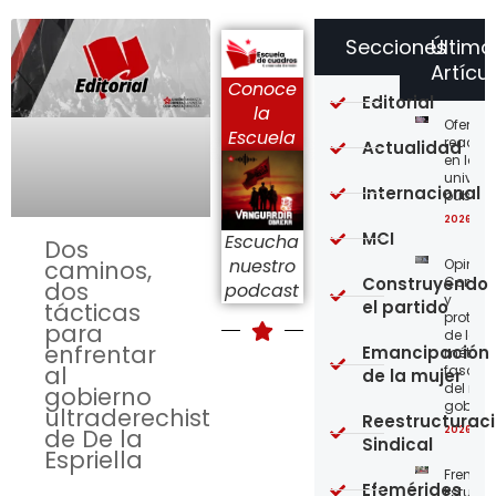
Secciones
Último
Artícu
Conoce
Editorial
la
Ofensi
Escuela
reaccio
Actualidad
en las
univer
Internacional
públic
2026-08
MCI
Escucha
Dos
nuestro
Opinión
caminos,
Construyendo
Confro
dos
podcast
y
el partido
tácticas
protege
para
de los
enfrentar
Emancipación
métod
al
fascist
de la mujer
del nue
gobierno
gobier
ultraderechista
Reestructurac
2026-08
de De la
Sindical
Espriella
Frente
Efemérides
Estudian