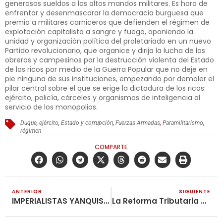
generosos sueldos a los altos mandos militares. Es hora de
enfrentar y desenmascarar la democracia burguesa que
premia a militares carniceros que defienden el régimen de
explotación capitalista a sangre y fuego, oponiendo la
unidad y organización política del proletariado en un nuevo
Partido revolucionario, que organice y dirija la lucha de los
obreros y campesinos por la destrucción violenta del Estado
de los ricos por medio de la Guerra Popular que no deje en
pie ninguna de sus instituciones, empezando por demoler el
pilar central sobre el que se erige la dictadura de los ricos:
ejército, policía, cárceles y organismos de inteligencia al
servicio de los monopolios.
Duque
,
ejército
,
Estado y corrupción
,
Fuerzas Armadas
,
Paramilitarismo
,
régimen
COMPARTE
ANTERIOR
SIGUIENTE
IMPERIALISTAS YANQUIS: TERRORISTAS CON DISCURSO PACIFICADOR. A propósito del asesinato del General Soleimani
La Reforma Tributaria Y Los Impuestos Indirectos