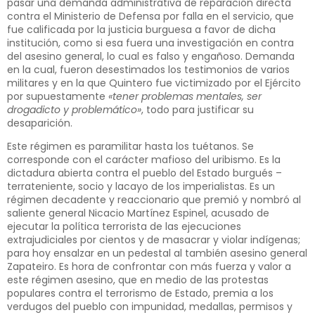
pasar una demanda administrativa de reparación directa
contra el Ministerio de Defensa por falla en el servicio, que
fue calificada por la justicia burguesa a favor de dicha
institución, como si esa fuera una investigación en contra
del asesino general, lo cual es falso y engañoso. Demanda
en la cual, fueron desestimados los testimonios de varios
militares y en la que Quintero fue victimizado por el Ejército
por supuestamente
«tener problemas mentales, ser
drogadicto y problemático»
, todo para justificar su
desaparición.
Este régimen es paramilitar hasta los tuétanos. Se
corresponde con el carácter mafioso del uribismo. Es la
dictadura abierta contra el pueblo del Estado burgués –
terrateniente, socio y lacayo de los imperialistas. Es un
régimen decadente y reaccionario que premió y nombró al
saliente general Nicacio Martínez Espinel, acusado de
ejecutar la política terrorista de las ejecuciones
extrajudiciales por cientos y de masacrar y violar indígenas;
para hoy ensalzar en un pedestal al también asesino general
Zapateiro. Es hora de confrontar con más fuerza y valor a
este régimen asesino, que en medio de las protestas
populares contra el terrorismo de Estado, premia a los
verdugos del pueblo con impunidad, medallas, permisos y