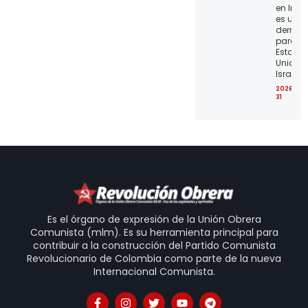
en Irán
es una
derrota
para lo
Estado
Unidos 
Israel
2026-07
31
Es el órgano de expresión de la Unión Obrera
Comunista (mlm). Es su herramienta principal para
contribuir a la construcción del Partido Comunista
Revolucionario de Colombia como parte de la nueva
Internacional Comunista.