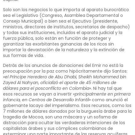
Solo son los negocios lo que importa al aparato burocrático
sea el Legislativo (Congreso, Asamblea Departamental o
Consejo Municipal) o bien sea el Ejecutivo (presidente,
ministros, directores de institutos, secretarios de despacho)
y todas sus instituciones, incluidos el aparato judicial y la
fuerza pública, solo están en función de proteger y
garantizar las exorbitantes ganancias de los ricos sin
importar la devastación de la naturaleza y la extinción de
sus formas de vida.
Detrás de los anuncios de donaciones del Emir no está la
preocupación por la paz como hipócritamente dijo Santos:
«el Príncipe Heredero de Abu Dhabi, Sheikh Mohammed bin
Zayed Al Nahyan, oficializó el aporte de 45 millones de
dólares para el posconflicto en Colombia»
. Ni hay tal que
esos recursos se vayan a invertir
«principalmente en primera
infancia, en Centros de Desarrollo Infantil»
como anunció el
gobernante lacayo del imperialismo. Esos recursos, como los
7 millones de dólares donados por la burguesía árabe para la
tragedia de Mocoa, son una máscara y un sofisma de
distracción para ocultar las verdaderas intenciones de los
capitalistas árabes y sus cómplices colombianos de
exterminar una parte importante de las reservas acuíferas