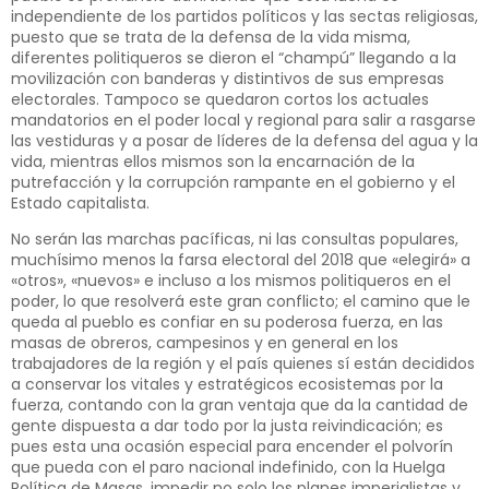
independiente de los partidos políticos y las sectas religiosas,
puesto que se trata de la defensa de la vida misma,
diferentes politiqueros se dieron el “champú” llegando a la
movilización con banderas y distintivos de sus empresas
electorales. Tampoco se quedaron cortos los actuales
mandatorios en el poder local y regional para salir a rasgarse
las vestiduras y a posar de líderes de la defensa del agua y la
vida, mientras ellos mismos son la encarnación de la
putrefacción y la corrupción rampante en el gobierno y el
Estado capitalista.
No serán las marchas pacíficas, ni las consultas populares,
muchísimo menos la farsa electoral del 2018 que «elegirá» a
«otros», «nuevos» e incluso a los mismos politiqueros en el
poder, lo que resolverá este gran conflicto; el camino que le
queda al pueblo es confiar en su poderosa fuerza, en las
masas de obreros, campesinos y en general en los
trabajadores de la región y el país quienes sí están decididos
a conservar los vitales y estratégicos ecosistemas por la
fuerza, contando con la gran ventaja que da la cantidad de
gente dispuesta a dar todo por la justa reivindicación; es
pues esta una ocasión especial para encender el polvorín
que pueda con el paro nacional indefinido, con la Huelga
Política de Masas, impedir no solo los planes imperialistas y