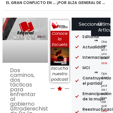
EL GRAN CONFLICTO EN AGUAS DE BOGOTÁ Y LA PRIVATIZACIÓN DEL SERVICIO DE ASEO
¡POR ALZA GENERAL DE SALARIOS Y CONTRA EL CIRCO ELECTORAL, A PREPARAR EL PARO NACIONAL INDEFINIDO!
Secciones
Último
Artícu
Conoce
Editorial
la
Ofensi
Escuela
reaccio
Actualidad
en las
univer
Internacional
públic
2026-08
MCI
Escucha
Dos
nuestro
Opinión
caminos,
Construyendo
Confro
dos
podcast
y
el partido
tácticas
protege
para
de los
enfrentar
Emancipación
métod
al
fascist
de la mujer
del nue
gobierno
gobier
ultraderechista
Reestructurac
2026-08