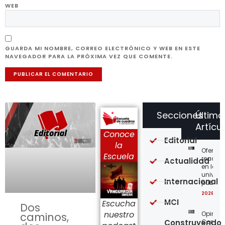
WEB
GUARDA MI NOMBRE, CORREO ELECTRÓNICO Y WEB EN ESTE
NAVEGADOR PARA LA PRÓXIMA VEZ QUE COMENTE.
Secciones
Último
Artícu
Conoce
Editorial
la
Ofensi
Escuela
reaccio
Actualidad
en las
univer
Internacional
públic
2026-08
MCI
Escucha
Dos
nuestro
Opinión
caminos,
Construyendo
Confro