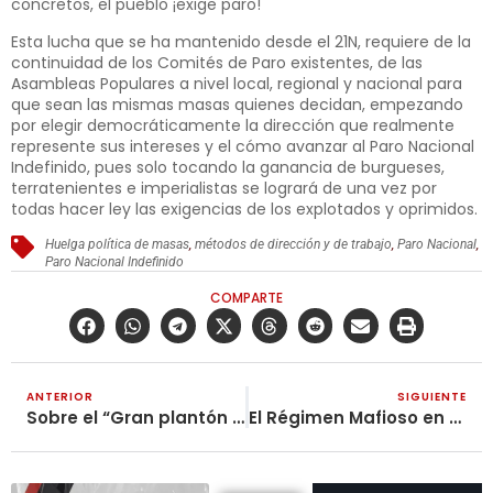
concretos, el pueblo ¡exige paro!
Esta lucha que se ha mantenido desde el 21N, requiere de la
continuidad de los Comités de Paro existentes, de las
Asambleas Populares a nivel local, regional y nacional para
que sean las mismas masas quienes decidan, empezando
por elegir democráticamente la dirección que realmente
represente sus intereses y el cómo avanzar al Paro Nacional
Indefinido, pues solo tocando la ganancia de burgueses,
terratenientes e imperialistas se logrará de una vez por
todas hacer ley las exigencias de los explotados y oprimidos.
Huelga política de masas
,
métodos de dirección y de trabajo
,
Paro Nacional
,
Paro Nacional Indefinido
COMPARTE
ANTERIOR
SIGUIENTE
Sobre el “Gran plantón en contra del paro”
El Régimen Mafioso en Cabeza de Federico Gutiérrez en Medellín, Reprime a los Venteros Ambulantes