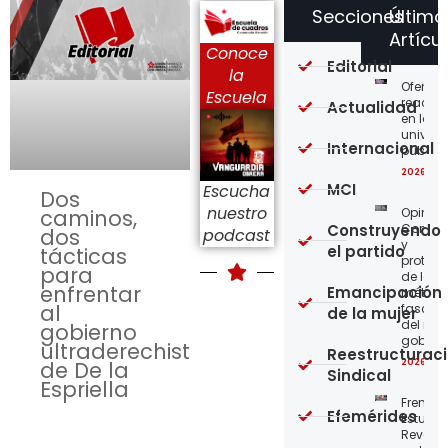
Secciones
Último
Artícu
Conoce
Editorial
la
Ofensi
Escuela
reaccio
Actualidad
en las
univer
Internacional
públic
2026-08
MCI
Escucha
Dos
nuestro
Opinión
caminos,
Construyendo
Confro
dos
podcast
y
el partido
tácticas
protege
para
de los
enfrentar
Emancipación
métod
al
fascist
de la mujer
del nue
gobierno
gobier
ultraderechista
Reestructurac
2026-08
de De la
Sindical
Espriella
Frente
Efemérides
Estudian
Revoluc