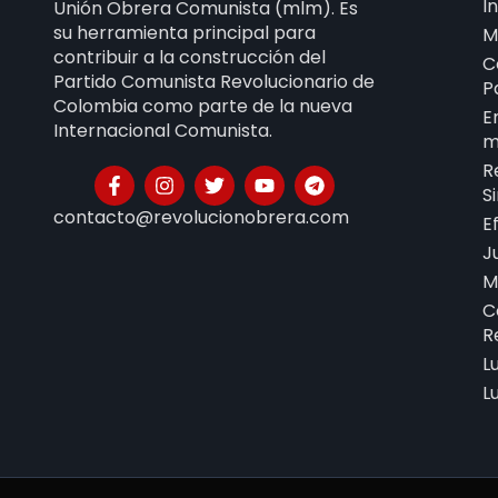
I
Unión Obrera Comunista (mlm). Es
su herramienta principal para
M
contribuir a la construcción del
C
Partido Comunista Revolucionario de
P
Colombia como parte de la nueva
E
Internacional Comunista.
m
R
S
contacto@revolucionobrera.com
E
J
M
C
R
L
L