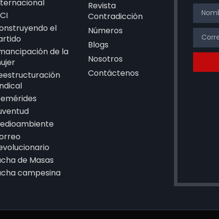
nternacional
Revista
CI
Contradicción
onstruyendo el
Números
artido
Blogs
mancipación de la
Nosotros
ujer
Contáctenos
eestructuración
indical
femérides
uventud
edioambiente
orreo
evolucionario
ucha de Masas
ucha campesina