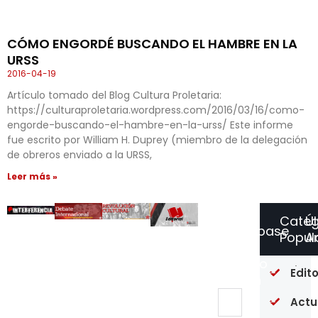
CÓMO ENGORDÉ BUSCANDO EL HAMBRE EN LA
URSS
2016-04-19
Artículo tomado del Blog Cultura Proletaria:
https://culturaproletaria.wordpress.com/2016/03/16/como-
engorde-buscando-el-hambre-en-la-urss/ Este informe
fue escrito por William H. Duprey (miembro de la delegación
de obreros enviado a la URSS,
Leer más »
Categ
Ú
Suscríbase
Popul
Ar
a
Nuestro
Fr
Edito
Boletín
go
re
Actu
ni
ni