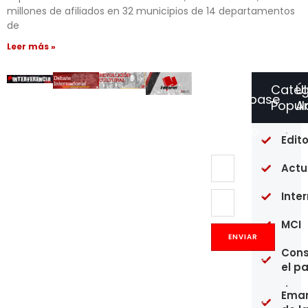
millones de afiliados en 32 municipios de 14 departamentos
de
Leer más »
Categ
Ú
Suscríbase
Popul
Ar
a
Nuestro
Fr
Edito
Boletín
go
re
Actu
ni
ni
ai
Inte
lu
or
MCI
so
co
ENVIAR
in
Cons
20
el p
Un
Eman
an