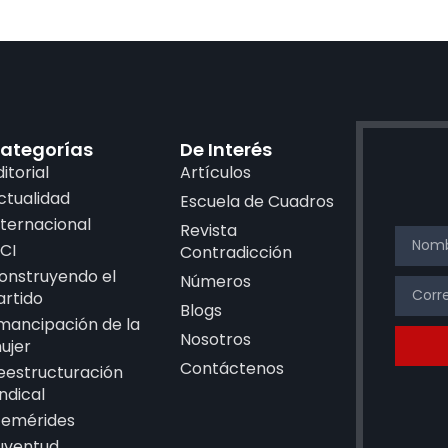
ategorías
De Interés
ditorial
Artículos
ctualidad
Escuela de Cuadros
nternacional
Revista
CI
Contradicción
onstruyendo el
Números
artido
Blogs
mancipación de la
Nosotros
ujer
Contáctenos
eestructuración
indical
femérides
uventud