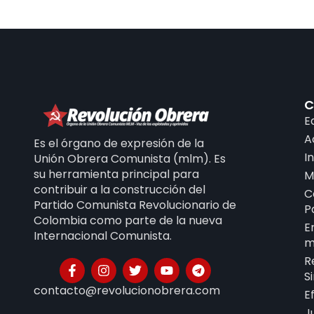
C
E
A
Es el órgano de expresión de la
I
Unión Obrera Comunista (mlm). Es
su herramienta principal para
M
contribuir a la construcción del
C
Partido Comunista Revolucionario de
P
Colombia como parte de la nueva
E
Internacional Comunista.
m
R
S
contacto@revolucionobrera.com
E
J