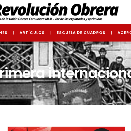
NES
ARTÍCULOS
ESCUELA DE CUADROS
ACER
rimera internacion