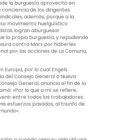
donde la burguesía aprovechó en
 conciencia de los dirigentes
sindicales, además, porque a la
roso movimiento huelguístico
listas logran aburguesar
ue la propia burguesía, y repudiando
censura contra Marx por haberles
onal por las acciones de La Comuna,
n Europa, por lo cual Engels
lio del Consejo General a Nueva
onsejo General, anuncia el fin de la
amó: «Por lo que a mí se refiere,
venir entre todos los trabajadores.
is esfuerzos pasados, al triunfo de
l mundo»
.
ción, o cuando cesa su vida útil una