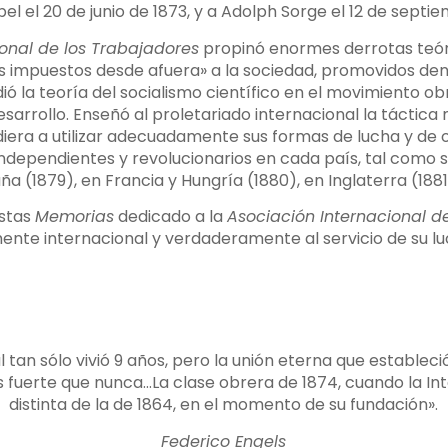
el el 20 de junio de 1873, y a Adolph Sorge el 12 de septi
onal de los Trabajadores
propinó enormes derrotas teóric
as impuestos desde afuera» a la sociedad, promovidos de
 la teoría del socialismo científico en el movimiento ob
arrollo. Enseñó al proletariado internacional la táctica 
iera a utilizar adecuadamente sus formas de lucha y de 
independientes y revolucionarios en cada país, tal como s
 (1879), en Francia y Hungría (1880), en Inglaterra (1881) 
estas
Memorias
dedicado a la
Asociación Internacional d
nte internacional y verdaderamente al servicio de su luc
l tan sólo vivió 9 años, pero la unión eterna que estableci
s fuerte que nunca…La clase obrera de 1874, cuando la Inte
distinta de la de 1864, en el momento de su fundación».
Federico Engels