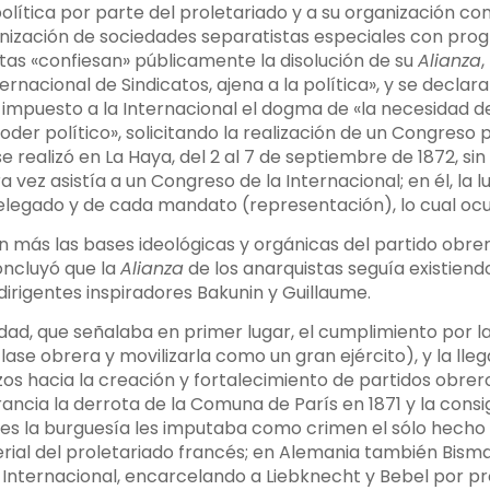
olítica por parte del proletariado y a su organización c
anización de sociedades separatistas especiales con pro
stas «confiesan» públicamente la disolución de su
Alianza
,
ernacional de Sindicatos, ajena a la política», y se declar
mpuesto a la Internacional el dogma de «la necesidad de
oder político», solicitando la realización de un Congreso 
 realizó en La Haya, del 2 al 7 de septiembre de 1872, sin
a vez asistía a un Congreso de la Internacional; en él, l
delegado y de cada mandato (representación), lo cual ocu
n más las bases ideológicas y orgánicas del partido obre
oncluyó que la
Alianza
de los anarquistas seguía existiendo
 dirigentes inspiradores Bakunin y Guillaume.
idad, que señalaba en primer lugar, el cumplimiento por la 
 clase obrera y movilizarla como un gran ejército), y la l
rzos hacia la creación y fortalecimiento de partidos obre
ancia la derrota de la Comuna de París en 1871 y la consi
nes la burguesía les imputaba como crimen el sólo hecho 
rial del proletariado francés; en Alemania también Bism
a Internacional, encarcelando a Liebknecht y Bebel por pr