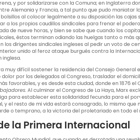
orena, y por solidarizarse con la Comuna; en Inglaterra 
ntre Alemania y Francia, a tal punto que pudo maniatar la
bolsillos al colocar legalmente a su disposición las cajas 
izar a los propios caudillos sindicales para frenar el pode
nada de nueve horas, y bien se sabe que cuando los capita
dicales, éstos terminan odiando las huelgas tanto o más q
on los dirigentes sindicales ingleses al pedir un voto de 
terior unido al feroz ataque burgués contra la Internaci
 inglesa.
a muy difícil sostener la residencia del Consejo General e
olor por los delegados al Congreso, trasladar el domici
 más favorables, y es desde esta ciudad, donde en 1876 el C
abajadores
. Al culminar el Congreso de La Haya, Marx excl
tiga para establecer esta solidaridad fecunda para el por
 y el resto de mi vida estará consagrado, lo mismo que m
tarde o temprano, a la victoria del proletariado en todo e
 de la Primera Internacional
iento Obrero Mundial, que cuando es derrotada una revolu