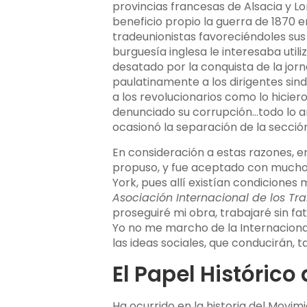
provincias francesas de Alsacia y L
beneficio propio la guerra de 1870 e
tradeunionistas favoreciéndoles sus 
burguesía inglesa le interesaba util
desatado por la conquista de la jor
paulatinamente a los dirigentes sin
a los revolucionarios como lo hicier
denunciado su corrupción…todo lo an
ocasionó la separación de la sección
En consideración a estas razones, er
propuso, y fue aceptado con mucho d
York, pues allí existían condiciones
Asociación Internacional de los Tr
proseguiré mi obra, trabajaré sin fa
Yo no me marcho de la Internacional,
las ideas sociales, que conducirán, 
El Papel Histórico
Ha ocurrido en la historia del Movim