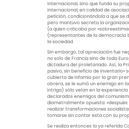
Internacional, sino que funda su pro
Internacional, en calidad de asocia
petición, condicionándola a que se d
pero mantuvo secreta la organizaci
(a quien criticaba por «sobreestima
(representantes de la democracia b
la sociedad.
Sin embargo, tal apreciación fue neg
no solo de Francia sino de toda Eur
dictadura del proletariado. Así, la 
pasivo, sin beneficio de inventario»
cubierta de infamia por la gran pren
obrera, se le sumó un enemigo en las
intriga) sólo veían en la experienci
declarados enemigos del comunismo 
diametralmente opuesta: «después d
realizar transformaciones socialista
tomarse sin contar esta con su propi
Se realiza entonces la ya referida C