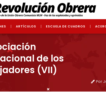
NES
ARTÍCULOS
ESCUELA DE CUADROS
ACER
ociación
acional de los
jadores (VII)
Por J