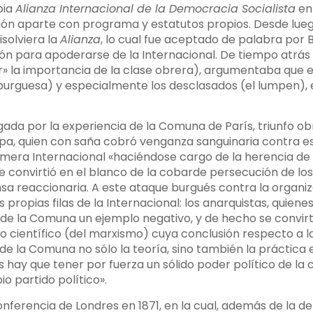
pia
Alianza Internacional de la Democracia Socialista
en 
ción aparte con programa y estatutos propios. Desde lue
isolviera la
Alianza
, lo cual fue aceptado de palabra por B
ón para apoderarse de la Internacional. De tiempo atrás
r» la importancia de la clase obrera), argumentaba que er
urguesa) y especialmente los desclasados (el lumpen), 
ada por la experiencia de la Comuna de París, triunfo obr
opa, quien con saña cobró venganza sanguinaria contra es
Primera Internacional «haciéndose cargo de la herencia de
 se convirtió en el blanco de la cobarde persecución de lo
sa reaccionaria. A este ataque burgués contra la organiz
 propias filas de la Internacional: los anarquistas, quie
a de la Comuna un ejemplo negativo, y de hecho se convirt
científico (del marxismo) cuya conclusión respecto a l
e la Comuna no sólo la teoría, sino también la práctica
s hay que tener por fuerza un sólido poder político de la
o partido político».
onferencia de Londres en 1871, en la cual, además de la de