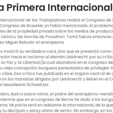
la Primera Internacional
nternacional de los Trabajadores
realizó el Congreso de B
Congreso de Bruselas ya había mencionado: el problema d
rios de la propiedad privada sobre los medios de produ
teórico, las teorías de Proudhon. Tomó fuerza entonces 
so Miguel Bakunin: el anarquismo.
 no mostró su verdadera cara, sino que se presentó como
nción hacia el reclamo al alemán Liebknecht por su críti
la Paz y la Libertad
,(la cual abandonó en el congreso d
 vieja concepción burguesa paneslavista de privilegiar l
clase. Esa crítica fue publicada en el órgano central de 
ron los marxistas dirigidos por Liebknecht y Bebel en el 
el lassalleano Schweitzer.
 Marx, ilustra sobre cómo, el padre del anarquismo «vendí
 solemne que en el congreso de Berna he dado a los burgu
os. Mi patria será en adelante la Internacional, de la que
 tu discípulo y estoy ufano de serlo». Sin embargo, en los