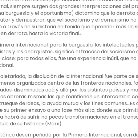
onal, siempre surgen dos grandes interpretaciones del pro
ña burguesía y el oportunismo) dictamina que la derrota 
luta» y demuestran que «el socialismo y el comunismo no 
ue a través de su historia ha tenido que aprender más de su
en derrota, hasta la victoria final».
Primera Internacional: para la burguesía, los intelectuale
as y los anarquistas, significó el fracaso del socialismo ci
clase; para todos ellos, fue una experiencia inútil, que no
ional.
oletariado, la disolución de la Internacional fue parte de 
menos organizados dentro de las fronteras nacionales, f
ladas, diseminadas acá y allá por los distintos países y m
as obreras mismas las que mantienen un intercambio cons
rueque de ideas, la ayuda mutua y los fines comunes…Es de
e su primer ensayo a una fase más alta, donde sus primit
ía habrá de sufrir no pocas transformaciones en el trans
tulo de su historia» (Marx).
órico desempeñado por la Primera Internacional, son de 