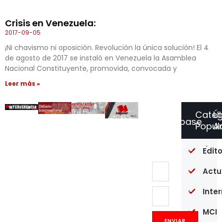
Crisis en Venezuela:
2017-09-05
¡Ni chavismo ni oposición. Revolución la única solución! El 4
de agosto de 2017 se instaló en Venezuela la Asamblea
Nacional Constituyente, promovida, convocada y
Leer más »
Categ
Ú
Suscríbase
Popul
Ar
a
Nuestro
Un
Edito
Boletín
an
de
Actu
si
co
en
Inte
pl
ma
MCI
Es
Fa
ENVIAR