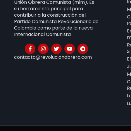
I
Unión Obrera Comunista (mlm). Es
su herramienta principal para
M
contribuir a la construcción del
C
Partido Comunista Revolucionario de
P
Colombia como parte de la nueva
E
Internacional Comunista.
m
R
S
contacto@revolucionobrera.com
E
J
M
C
R
L
L