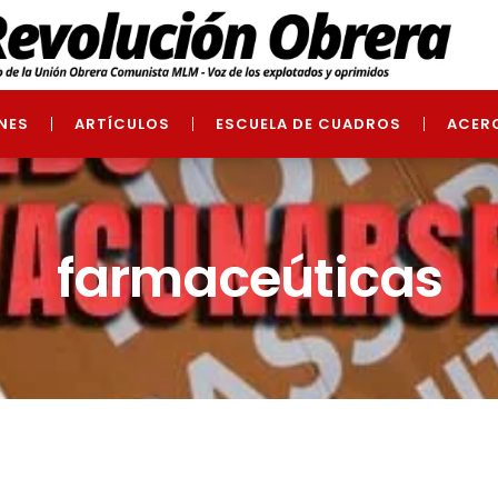
NES
ARTÍCULOS
ESCUELA DE CUADROS
ACER
farmaceúticas