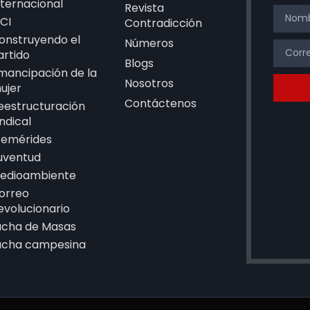
nternacional
Revista
CI
Contradicción
onstruyendo el
Números
artido
Blogs
mancipación de la
Nosotros
ujer
Contáctenos
eestructuración
indical
femérides
uventud
edioambiente
orreo
evolucionario
ucha de Masas
ucha campesina