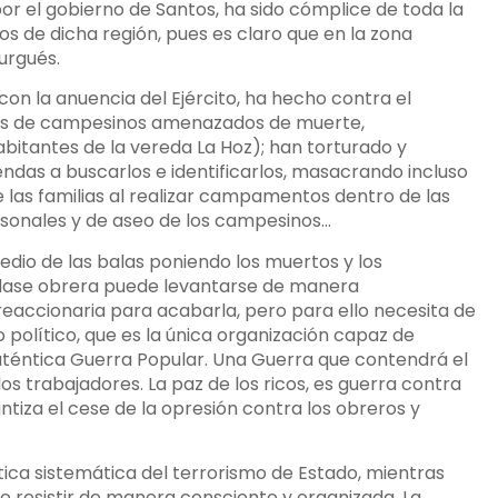
por el gobierno de Santos, ha sido cómplice de toda la
s de dicha región, pues es claro que en la zona
urgués.
con la anuencia del Ejército, ha hecho contra el
res de campesinos amenazados de muerte,
bitantes de la vereda La Hoz); han torturado y
ndas a buscarlos e identificarlos, masacrando incluso
e las familias al realizar campamentos dentro de las
rsonales y de aseo de los campesinos…
io de las balas poniendo los muertos y los
 clase obrera puede levantarse de manera
reaccionaria para acabarla, pero para ello necesita de
o político, que es la única organización capaz de
uténtica Guerra Popular. Una Guerra que contendrá el
os trabajadores. La paz de los ricos, es guerra contra
ntiza el cese de la opresión contra los obreros y
tica sistemática del terrorismo de Estado, mientras
e resistir de manera consciente y organizada. La