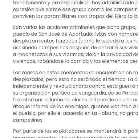
terrateniente y pro imperialista, hoy administrado 
opresión que ejerce ese grupo contra los campesino
conviven los paramilitares con tropas del Ejército b
Son varias las acciones criminales que dicho grupo, 
pueblo de San José de Apartadó: listas con nomb
desplazamientos forzados (como le sucedió a los ha
asesinado campesinos después de entrar a sus vivie
a machetazos a sus víctimas; violan la privacidad d
viviendas, robándose la comida y los elementos pe
Las masas en estos momentos se encuentran en med
desplazados, pero esto no será todo el tiempo. La
independiente y revolucionaria contra esta guerra 
su organización política de vanguardia, de su Partid
transformar la lucha de clases del pueblo en una a
ataque infame de los enemigos, quienes victiman a l
el pueblo, por ello el acuerdo en La Habana, no gara
campesinos.
Por parte de los explotadores se mantendrá la polí
haya que someter al pueblo oprimido y éste no logr