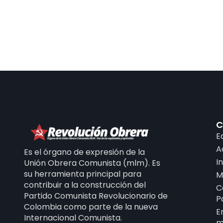
C
E
A
Es el órgano de expresión de la
I
Unión Obrera Comunista (mlm). Es
su herramienta principal para
M
contribuir a la construcción del
C
Partido Comunista Revolucionario de
P
Colombia como parte de la nueva
E
Internacional Comunista.
m