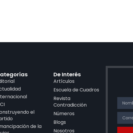
ategorías
De Interés
ditorial
Artículos
ctualidad
Escuela de Cuadros
nternacional
Revista
CI
Contradicción
onstruyendo el
Números
artido
Blogs
mancipación de la
Nosotros
ujer