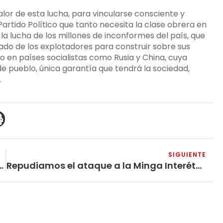
lor de esta lucha, para vincularse consciente y
artido Político que tanto necesita la clase obrera en
la lucha de los millones de inconformes del país, que
tado de los explotadores para construir sobre sus
o en países socialistas como Rusia y China, cuya
 pueblo, única garantía que tendrá la sociedad,
.
SIGUIENTE
ÍNIMO O ALZA GENERAL DE SALARIOS?
Repudiamos el ataque a la Minga Interétnica realizada en el municipio de Pie de Pató