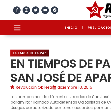
INICIO
PUBLICACIO
LA FARSA DE LA PAZ
EN TIEMPOS DE P
SAN JOSÉ DE AP
Revolución Obrera
diciembre 10, 2015
Los campesinos de diferentes veredas de San José 
paramilitar llamado Autodefensas Gaitanistas de 
Úsuga», caracterizado por tener acuerdos permanent