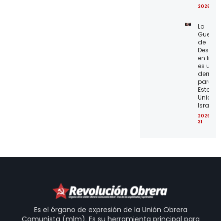
2026-07
La
Guerra
de
Desgas
en Irán
es una
derrota
para lo
Estado
Unidos 
Israel
2026-07
31
Es el órgano de expresión de la Unión Obrera
Comunista (mlm). Es su herramienta principal para