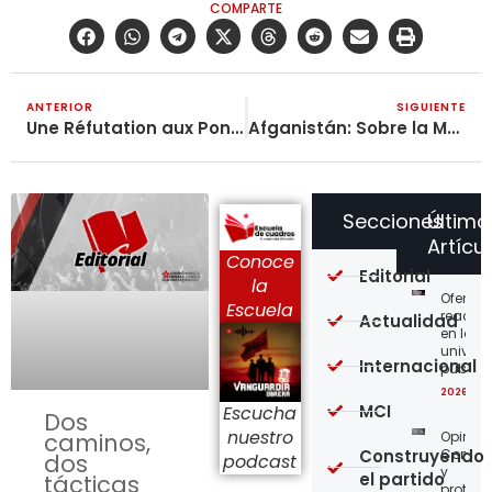
COMPARTE
ANTERIOR
SIGUIENTE
Une Réfutation aux Pontifies Communistes de la France et de la Belgique
Afganistán: Sobre la Muerte del Camarada Zia, Presidente del Partido Comunista (Maoísta) de Afganistán
Secciones
Último
Artícu
Conoce
Editorial
la
Ofensi
Escuela
reaccio
Actualidad
en las
univer
Internacional
públic
2026-08
MCI
Escucha
Dos
nuestro
Opinión
caminos,
Construyendo
Confro
dos
podcast
y
el partido
tácticas
protege