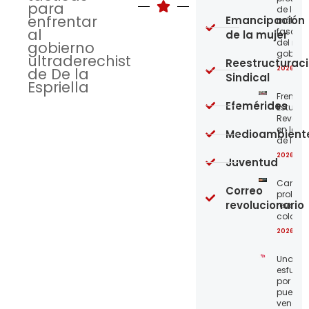
para
de los
enfrentar
Emancipación
métod
al
fascist
de la mujer
del nue
gobierno
gobier
ultraderechista
Reestructurac
2026-08
de De la
Sindical
Espriella
Frente
Efemérides
Estudian
Revoluc
en la 
Medioambient
de los 
2026-08
Juventud
Carta a
Correo
proleta
revolucionario
revoluc
colomb
2026-08
Unamo
esfuerz
por el
pueblo
venezo