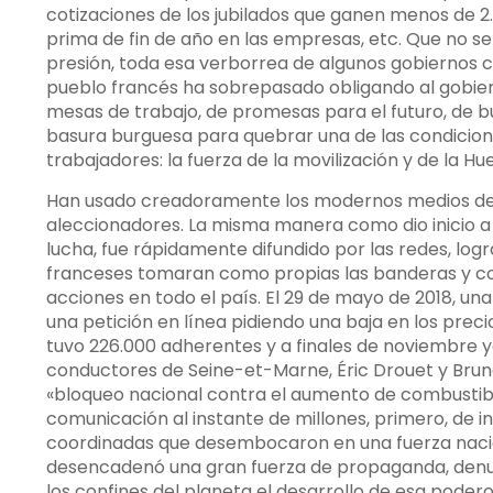
cotizaciones de los jubilados que ganen menos de 2
prima de fin de año en las empresas, etc. Que no se
presión, toda esa verborrea de algunos gobiernos 
pueblo francés ha sobrepasado obligando al gobiern
mesas de trabajo, de promesas para el futuro, de 
basura burguesa para quebrar una de las condicione
trabajadores: la fuerza de la movilización y de la Hue
Han usado creadoramente los modernos medios de 
aleccionadores. La misma manera como dio inicio a
lucha, fue rápidamente difundido por las redes, logr
franceses tomaran como propias las banderas y com
acciones en todo el país. El 29 de mayo de 2018, una
una petición en línea pidiendo una baja en los preci
tuvo 226.000 adherentes y a finales de noviembre ya
conductores de Seine-et-Marne, Éric Drouet y Brun
«bloqueo nacional contra el aumento de combustible»;
comunicación al instante de millones, primero, de 
coordinadas que desembocaron en una fuerza nacion
desencadenó una gran fuerza de propaganda, denun
los confines del planeta el desarrollo de esa poder