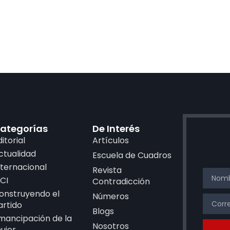
ategorías
De Interés
ditorial
Artículos
ctualidad
Escuela de Cuadros
nternacional
Revista
CI
Contradicción
onstruyendo el
Números
artido
Blogs
mancipación de la
Nosotros
ujer