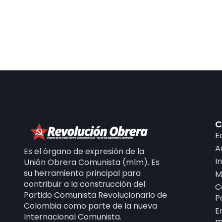
C
E
A
Es el órgano de expresión de la
I
Unión Obrera Comunista (mlm). Es
su herramienta principal para
M
contribuir a la construcción del
C
Partido Comunista Revolucionario de
P
Colombia como parte de la nueva
E
Internacional Comunista.
m