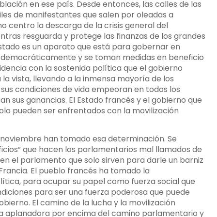
lación en ese país. Desde entonces, las calles de las
iles de manifestantes que salen por oleadas a
o centro la descarga de la crisis general del
ntras resguarda y protege las finanzas de los grandes
Estado es un aparato que está para gobernar en
en democráticamente y se toman medidas en beneficio
dencia con la sostenida política que el gobierno
 la vista, llevando a la inmensa mayoría de los
o sus condiciones de vida empeoran en todos los
an sus ganancias. El Estado francés y el gobierno que
solo pueden ser enfrentados con la movilización
de noviembre han tomado esa determinación. Se
ficios” que hacen los parlamentarios mal llamados de
 en el parlamento que solo sirven para darle un barniz
n Francia. El pueblo francés ha tomado la
lítica, para ocupar su papel como fuerza social que
ondiciones para ser una fuerza poderosa que puede
obierno. El camino de la lucha y la movilización
a aplanadora por encima del camino parlamentario y