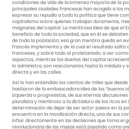
condiciones de vida de la inmensa mayoría de la pob
principales ciudades francesas han acogido a los m
expresar su repudio a toda la política que tiene com
capitalismo sobre quienes trabajan duramente, mie
magnates del capital. La mentirosa idea de que el 
beneficio de toda la sociedad, que en él se debat
de toda la población; esa gran mentira queda en evi
francés implementa y de la cual el resultado salta a
franceses, y sobre todo al proletariado, a ver com
aspectos, mientras los dueños del capital acrecient
lo administra, son reaccionarios hasta la médula y 
directa y en las calles.
Así lo han entendido los cientos de miles que des
hastiaron de la embaucadora idea de los “buenos o
izquierda o progresistas, de sus eternas discusiones
pluralista y mentiroso a la dictadura de los ricos e
determinación de dejar de ser actor pasivo en la po
encuentra en la movilización directa, una de sus c
influir directamente en las decisiones que toma el g
revolucionaria de las masas está pasando como un