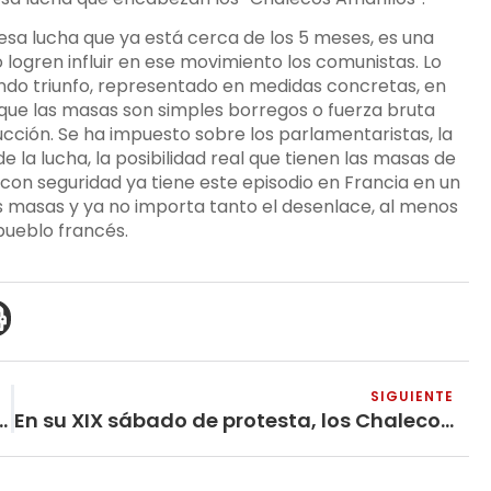
sa lucha que ya está cerca de los 5 meses, es una
logren influir en ese movimiento los comunistas. Lo
undo triunfo, representado en medidas concretas, en
e que las masas son simples borregos o fuerza bruta
ducción. Se ha impuesto sobre los parlamentaristas, la
 la lucha, la posibilidad real que tienen las masas de
, con seguridad ya tiene este episodio en Francia en un
las masas y ya no importa tanto el desenlace, al menos
pueblo francés.
SIGUIENTE
upo Comunista Revolucionario de Colombia
En su XIX sábado de protesta, los Chalecos Amarillos vuelven a las calles