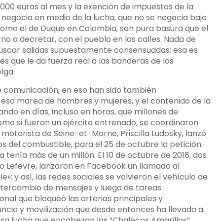
.000 euros al mes y la exención de impuestos de la
 negocia en medio de la lucha, que no se negocia bajo
como el de Duque en Colombia, son pura basura que el
o a decretar, con el pueblo en las calles. Nada de
buscar salidas supuestamente consensuadas; esa es
s que le da fuerza real a las banderas de los
lga.
comunicación; en eso han sido también
 esa marea de hombres y mujeres, y el contenido de la
ando en días, incluso en horas, que millones de
o si fueran un ejército entrenado, se coordinaron
 motorista de Seine-et-Marne, Priscilla Ludosky, lanzó
os del combustible, para el 25 de octubre la petición
 tenía más de un millón. El 10 de octubre de 2018, dos
o Lefevre, lanzaron en Facebook un llamado al
 y así, las redes sociales se volvieron el vehículo de
intercambio de mensajes y luego de tareas
al que bloqueó las arterias principales y
cia y movilización que desde entonces ha llevado a
osa lucha que encabezan los “Chalecos Amarillos”.