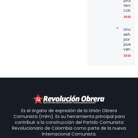
proleta
revoluc
colomb
2026-08
Unamo
esfuerz
por el
pueblo
venezo
2026-07
Es el órgano de expresión de la Unión Obrera
Comunista (mlm). Es su herramienta principal para
contribuir a la construcción del Partido Comunista
Revolucionario de Colombia como parte de la nueva
Internacional Comunista.