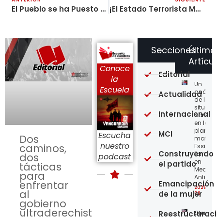
El Pueblo se ha Puesto de Pie
¡El Estado Terrorista Mató a Dylan Cruz!
Secciones
Último
Artícu
Conoce
Editorial
la
Un
Escuela
análisi
Actualidad
de la
situaci
Internacional
concre
en la
planta
MCI
Escucha
Dos
matriz 
nuestro
caminos,
Essity-
Construyendo
Familia
dos
podcast
en
el partido
tácticas
Medellí
para
Antioqu
enfrentar
Emancipación
2026-08
al
de la mujer
08
gobierno
ultraderechista
Reestructurac
Ofensi