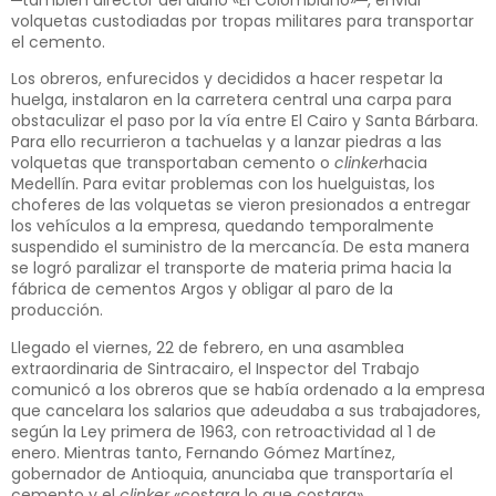
volquetas custodiadas por tropas militares para transportar
el cemento.
Los obreros, enfurecidos y decididos a hacer respetar la
huelga, instalaron en la carretera central una carpa para
obstaculizar el paso por la vía entre El Cairo y Santa Bárbara.
Para ello recurrieron a tachuelas y a lanzar piedras a las
volquetas que transportaban cemento o
clinker
hacia
Medellín. Para evitar problemas con los huelguistas, los
choferes de las volquetas se vieron presionados a entregar
los vehículos a la empresa, quedando temporalmente
suspendido el suministro de la mercancía. De esta manera
se logró paralizar el transporte de materia prima hacia la
fábrica de cementos Argos y obligar al paro de la
producción.
Llegado el viernes, 22 de febrero, en una asamblea
extraordinaria de Sintracairo, el Inspector del Trabajo
comunicó a los obreros que se había ordenado a la empresa
que cancelara los salarios que adeudaba a sus trabajadores,
según la Ley primera de 1963, con retroactividad al 1 de
enero. Mientras tanto, Fernando Gómez Martínez,
gobernador de Antioquia, anunciaba que transportaría el
cemento y el
clinker
«costara lo que costara».