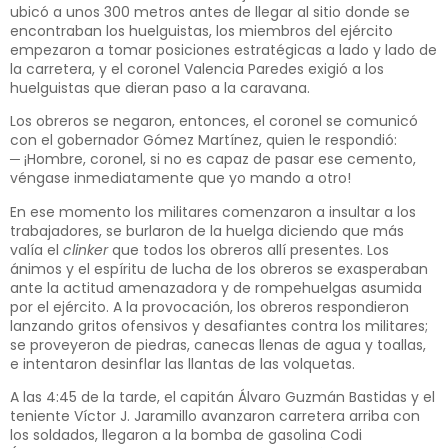
ubicó a unos 300 metros antes de llegar al sitio donde se
encontraban los huelguistas, los miembros del ejército
empezaron a tomar posiciones estratégicas a lado y lado de
la carretera, y el coronel Valencia Paredes exigió a los
huelguistas que dieran paso a la caravana.
Los obreros se negaron, entonces, el coronel se comunicó
con el gobernador Gómez Martínez, quien le respondió:
─ ¡Hombre, coronel, si no es capaz de pasar ese cemento,
véngase inmediatamente que yo mando a otro!
En ese momento los militares comenzaron a insultar a los
trabajadores, se burlaron de la huelga diciendo que más
valía el
clinker
que todos los obreros allí presentes. Los
ánimos y el espíritu de lucha de los obreros se exasperaban
ante la actitud amenazadora y de rompehuelgas asumida
por el ejército. A la provocación, los obreros respondieron
lanzando gritos ofensivos y desafiantes contra los militares;
se proveyeron de piedras, canecas llenas de agua y toallas,
e intentaron desinflar las llantas de las volquetas.
A las 4:45 de la tarde, el capitán Álvaro Guzmán Bastidas y el
teniente Víctor J. Jaramillo avanzaron carretera arriba con
los soldados, llegaron a la bomba de gasolina Codi