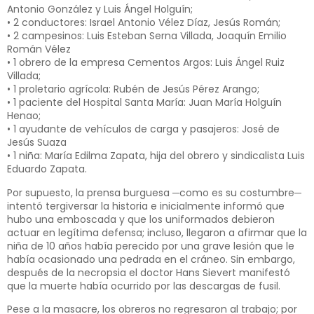
Antonio González y Luis Ángel Holguín;
• 2 conductores: Israel Antonio Vélez Díaz, Jesús Román;
• 2 campesinos: Luis Esteban Serna Villada, Joaquín Emilio
Román Vélez
• 1 obrero de la empresa Cementos Argos: Luis Ángel Ruiz
Villada;
• 1 proletario agrícola: Rubén de Jesús Pérez Arango;
• 1 paciente del Hospital Santa María: Juan María Holguín
Henao;
• 1 ayudante de vehículos de carga y pasajeros: José de
Jesús Suaza
• 1 niña: María Edilma Zapata, hija del obrero y sindicalista Luis
Eduardo Zapata.
Por supuesto, la prensa burguesa ─como es su costumbre─
intentó tergiversar la historia e inicialmente informó que
hubo una emboscada y que los uniformados debieron
actuar en legítima defensa; incluso, llegaron a afirmar que la
niña de 10 años había perecido por una grave lesión que le
había ocasionado una pedrada en el cráneo. Sin embargo,
después de la necropsia el doctor Hans Sievert manifestó
que la muerte había ocurrido por las descargas de fusil.
Pese a la masacre, los obreros no regresaron al trabajo; por