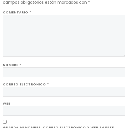
campos obligatorios están marcados con
*
COMENTARIO
*
NOMBRE
*
CORREO ELECTRÓNICO
*
WEB
GUARDA MI NOMBRE, CORREO ELECTRÓNICO Y WEB EN ESTE