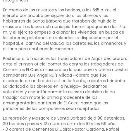
fotográficos.
En medio de los muertos y los heridos, a las 5:15 p. m., el
ejército continuaba persiguiendo a los obreros y los
habitantes de Santa Bárbara que trataban de huir de la
masacre. Las luces del municipio fueron apagadas a las 7 p.
m. y el ejército empezó a allanar las viviendas, en busca de
los obreros; pelotones de soldados se dispersaban por el
hospital, el camino del Cauca, los cafetales, los almendros y
el llano para continuar la masacre.
Posterior a la masacre, los trabajadores de Argos declararon:
ante el crimen oficial cometido contra los trabajadores de
Cementos El Cairo, masacre en la cual cayó víctima nuestro
compañero Luis Ángel Ruíz Villada ─obrero que fue
asesinado de un tiro de fusil en la frente, mientras brindaba
solidaridad a los obreros en la huelga─ declaramos
voluntaria y espontáneamente nuestra decisión de no
trabajar con materia prima procedente de las
ensangrentadas canteras de El Cairo, hasta que las
peticiones de los compañeros sean aceptadas.
La represión y Masacre de Santa Barbara dejó 90 detenidos,
39 heridos graves y 12 muertos entre los 10 y los 69 años:
• 3 obreros de Cementos El Cairo: Pastor Cardona, Rafael