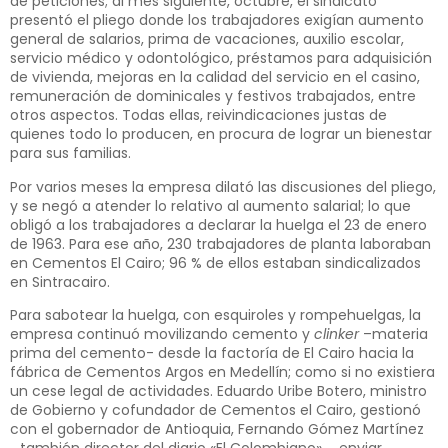
de peticiones; al mes siguiente, octubre, el sindicato
presentó el pliego donde los trabajadores exigían aumento
general de salarios, prima de vacaciones, auxilio escolar,
servicio médico y odontológico, préstamos para adquisición
de vivienda, mejoras en la calidad del servicio en el casino,
remuneración de dominicales y festivos trabajados, entre
otros aspectos. Todas ellas, reivindicaciones justas de
quienes todo lo producen, en procura de lograr un bienestar
para sus familias.
Por varios meses la empresa dilató las discusiones del pliego,
y se negó a atender lo relativo al aumento salarial; lo que
obligó a los trabajadores a declarar la huelga el 23 de enero
de 1963. Para ese año, 230 trabajadores de planta laboraban
en Cementos El Cairo; 96 % de ellos estaban sindicalizados
en Sintracairo.
Para sabotear la huelga, con esquiroles y rompehuelgas, la
empresa continuó movilizando cemento y
clinker
–materia
prima del cemento- desde la factoría de El Cairo hacia la
fábrica de Cementos Argos en Medellín; como si no existiera
un cese legal de actividades. Eduardo Uribe Botero, ministro
de Gobierno y cofundador de Cementos el Cairo, gestionó
con el gobernador de Antioquia, Fernando Gómez Martínez
─también director del diario «El Colombiano»─, enviar