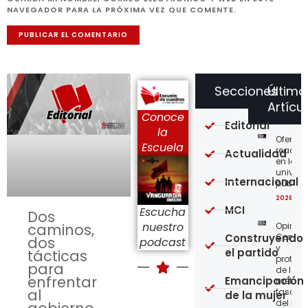
NAVEGADOR PARA LA PRÓXIMA VEZ QUE COMENTE.
Secciones
Último
Artícu
Conoce
Editorial
la
Ofensi
Escuela
reaccio
Actualidad
en las
univer
Internacional
públic
2026-08
MCI
Escucha
Dos
nuestro
Opinión
caminos,
Construyendo
Confro
dos
podcast
y
el partido
tácticas
protege
para
de los
enfrentar
Emancipación
métod
al
fascist
de la mujer
del nue