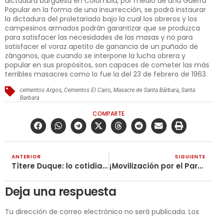
dictadura burguesa en Colombia, por medio de una Guerra
Popular en la forma de una insurrección, se podrá instaurar
la dictadura del proletariado bajo la cual los obreros y los
campesinos armados podrán garantizar que se produzca
para satisfacer las necesidades de las masas y no para
satisfacer el voraz apetito de ganancia de un puñado de
zánganos, que cuando se interpone la lucha obrera y
popular en sus propósitos, son capaces de cometer las más
terribles masacres como lo fue la del 23 de febrero de 1963.
cementos Argos
,
Cementos El Cairo
,
Masacre de Santa Bárbara
,
Santa
Barbara
COMPARTE
ANTERIOR
SIGUIENTE
Títere Duque: lo cotidiano, son los abortos clandestinos
¡Movilización por el Paro General Indefinido, no para la farsa electoral burguesa!
Deja una respuesta
Tu dirección de correo electrónico no será publicada.
Los