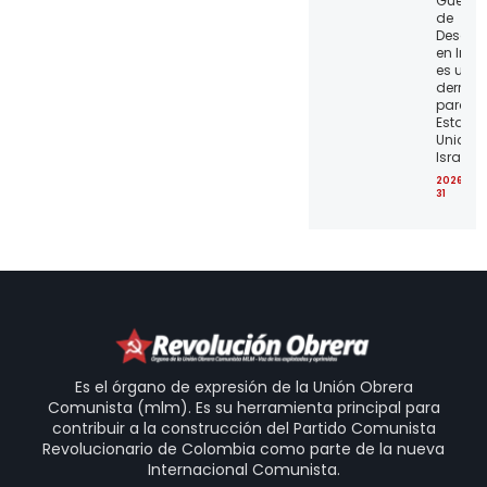
Guerra
de
Desgas
en Irán
es una
derrota
para lo
Estado
Unidos 
Israel
2026-07
31
Es el órgano de expresión de la Unión Obrera
Comunista (mlm). Es su herramienta principal para
contribuir a la construcción del Partido Comunista
Revolucionario de Colombia como parte de la nueva
Internacional Comunista.