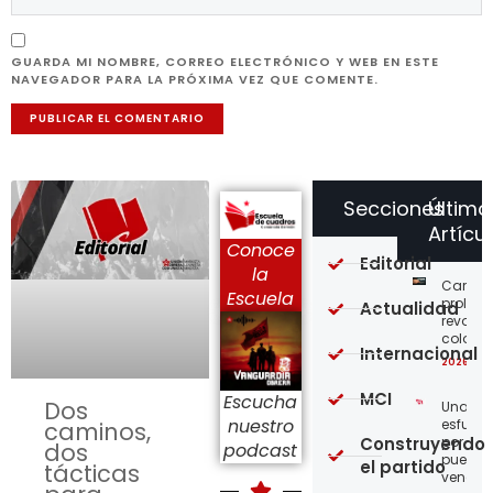
GUARDA MI NOMBRE, CORREO ELECTRÓNICO Y WEB EN ESTE
NAVEGADOR PARA LA PRÓXIMA VEZ QUE COMENTE.
Secciones
Último
Artícu
Conoce
Editorial
la
Carta a
Escuela
proleta
Actualidad
revoluc
colomb
Internacional
2026-08
MCI
Escucha
Dos
Unamo
nuestro
esfuerz
caminos,
Construyendo
por el
dos
podcast
pueblo
el partido
tácticas
venezo