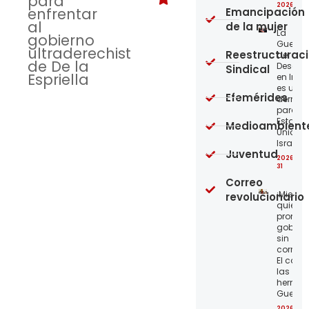
para
2026-07
enfrentar
Emancipación
al
de la mujer
La
gobierno
Guerra
ultraderechista
Reestructurac
de
de De la
Desgas
Sindical
Espriella
en Irán
es una
Efemérides
derrota
para lo
Estado
Medioambient
Unidos 
Israel
Juventud
2026-07
31
Correo
¡Miente
revolucionario
quien
promet
gobier
sin
corrupc
El caso
las
herma
Guerrer
2026-07