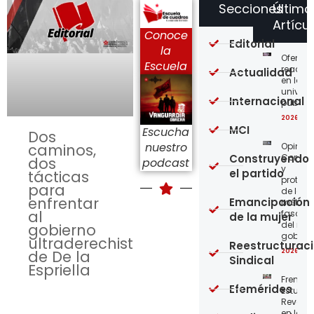
Secciones
Último
Artícu
Conoce
Editorial
la
Ofensi
Escuela
reaccio
Actualidad
en las
univer
Internacional
públic
2026-08
MCI
Escucha
Dos
nuestro
Opinión
caminos,
Construyendo
Confro
dos
podcast
y
el partido
tácticas
protege
para
de los
enfrentar
Emancipación
métod
al
fascist
de la mujer
del nue
gobierno
gobier
ultraderechista
Reestructurac
2026-08
de De la
Sindical
Espriella
Frente
Efemérides
Estudian
Revoluc
en la 