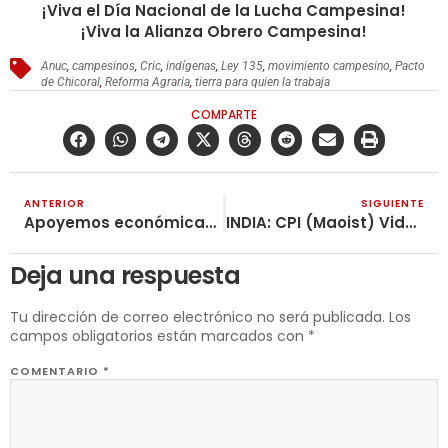
¡Viva el Día Nacional de la Lucha Campesina!
¡Viva la Alianza Obrero Campesina!
Anuc
,
campesinos
,
Cric
,
indígenas
,
Ley 135
,
movimiento campesino
,
Pacto
de Chicoral
,
Reforma Agraria
,
tierra para quien la trabaja
COMPARTE
ANTERIOR
SIGUIENTE
Apoyemos económicamente la impresión de Revolución Obrera 501
INDIA: CPI (Maoist) Video con motivo de los 20 años Ejército Guerrillero Popular de Liberalción (PLGA)
Deja una respuesta
Tu dirección de correo electrónico no será publicada.
Los
campos obligatorios están marcados con
*
COMENTARIO
*