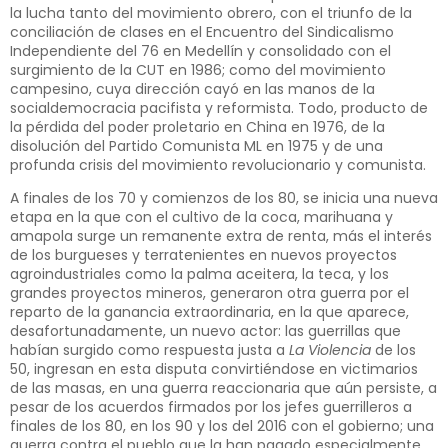
la lucha tanto del movimiento obrero, con el triunfo de la
conciliación de clases en el Encuentro del Sindicalismo
Independiente del 76 en Medellín y consolidado con el
surgimiento de la CUT en 1986; como del movimiento
campesino, cuya dirección cayó en las manos de la
socialdemocracia pacifista y reformista. Todo, producto de
la pérdida del poder proletario en China en 1976, de la
disolución del Partido Comunista ML en 1975 y de una
profunda crisis del movimiento revolucionario y comunista.
A finales de los 70 y comienzos de los 80, se inicia una nueva
etapa en la que con el cultivo de la coca, marihuana y
amapola surge un remanente extra de renta, más el interés
de los burgueses y terratenientes en nuevos proyectos
agroindustriales como la palma aceitera, la teca, y los
grandes proyectos mineros, generaron otra guerra por el
reparto de la ganancia extraordinaria, en la que aparece,
desafortunadamente, un nuevo actor: las guerrillas que
habían surgido como respuesta justa a
La Violencia
de los
50, ingresan en esta disputa convirtiéndose en victimarios
de las masas, en una guerra reaccionaria que aún persiste, a
pesar de los acuerdos firmados por los jefes guerrilleros a
finales de los 80, en los 90 y los del 2016 con el gobierno; una
guerra contra el pueblo que la han pagado especialmente