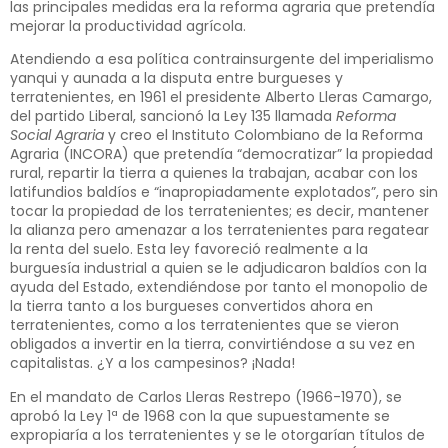
las principales medidas era la reforma agraria que pretendía
mejorar la productividad agrícola.
Atendiendo a esa política contrainsurgente del imperialismo
yanqui y aunada a la disputa entre burgueses y
terratenientes, en 1961 el presidente Alberto Lleras Camargo,
del partido Liberal, sancionó la Ley 135 llamada
Reforma
Social Agraria
y creo el Instituto Colombiano de la Reforma
Agraria (INCORA) que pretendía “democratizar” la propiedad
rural, repartir la tierra a quienes la trabajan, acabar con los
latifundios baldíos e “inapropiadamente explotados”, pero sin
tocar la propiedad de los terratenientes; es decir, mantener
la alianza pero amenazar a los terratenientes para regatear
la renta del suelo. Esta ley favoreció realmente a la
burguesía industrial a quien se le adjudicaron baldíos con la
ayuda del Estado, extendiéndose por tanto el monopolio de
la tierra tanto a los burgueses convertidos ahora en
terratenientes, como a los terratenientes que se vieron
obligados a invertir en la tierra, convirtiéndose a su vez en
capitalistas. ¿Y a los campesinos? ¡Nada!
En el mandato de Carlos Lleras Restrepo (1966-1970), se
aprobó la Ley 1ª de 1968 con la que supuestamente se
expropiaría a los terratenientes y se le otorgarían títulos de