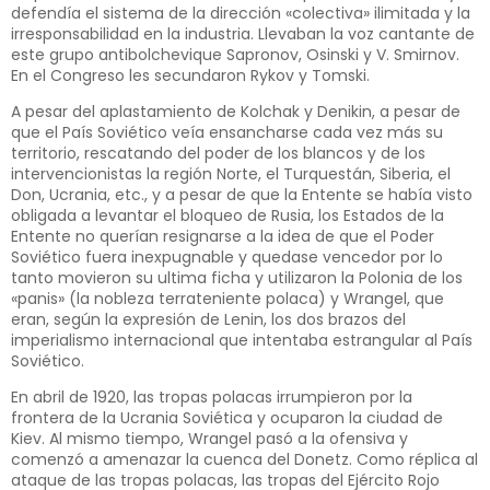
defendía el sistema de la dirección «colectiva» ilimitada y la
irresponsabilidad en la industria. Llevaban la voz cantante de
este grupo antibolchevique Sapronov, Osinski y V. Smirnov.
En el Congreso les secundaron Rykov y Tomski.
A pesar del aplastamiento de Kolchak y Denikin, a pesar de
que el País Soviético veía ensancharse cada vez más su
territorio, rescatando del poder de los blancos y de los
intervencionistas la región Norte, el Turquestán, Siberia, el
Don, Ucrania, etc., y a pesar de que la Entente se había visto
obligada a levantar el bloqueo de Rusia, los Estados de la
Entente no querían resignarse a la idea de que el Poder
Soviético fuera inexpugnable y quedase vencedor por lo
tanto movieron su ultima ficha y utilizaron la Polonia de los
«panis» (la nobleza terrateniente polaca) y Wrangel, que
eran, según la expresión de Lenin, los dos brazos del
imperialismo internacional que intentaba estrangular al País
Soviético.
En abril de 1920, las tropas polacas irrumpieron por la
frontera de la Ucrania Soviética y ocuparon la ciudad de
Kiev. Al mismo tiempo, Wrangel pasó a la ofensiva y
comenzó a amenazar la cuenca del Donetz. Como réplica al
ataque de las tropas polacas, las tropas del Ejército Rojo