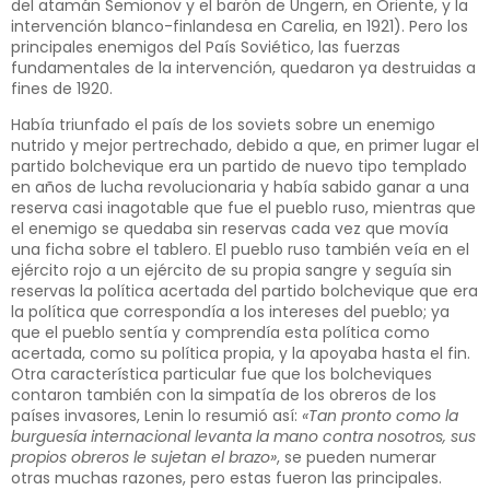
del atamán Semionov y el barón de Ungern, en Oriente, y la
intervención blanco-finlandesa en Carelia, en 1921). Pero los
principales enemigos del País Soviético, las fuerzas
fundamentales de la intervención, quedaron ya destruidas a
fines de 1920.
Había triunfado el país de los soviets sobre un enemigo
nutrido y mejor pertrechado, debido a que, en primer lugar el
partido bolchevique era un partido de nuevo tipo templado
en años de lucha revolucionaria y había sabido ganar a una
reserva casi inagotable que fue el pueblo ruso, mientras que
el enemigo se quedaba sin reservas cada vez que movía
una ficha sobre el tablero. El pueblo ruso también veía en el
ejército rojo a un ejército de su propia sangre y seguía sin
reservas la política acertada del partido bolchevique que era
la política que correspondía a los intereses del pueblo; ya
que el pueblo sentía y comprendía esta política como
acertada, como su política propia, y la apoyaba hasta el fin.
Otra característica particular fue que los bolcheviques
contaron también con la simpatía de los obreros de los
países invasores, Lenin lo resumió así:
«Tan pronto como la
burguesía internacional levanta la mano contra nosotros, sus
propios obreros le sujetan el brazo»
, se pueden numerar
otras muchas razones, pero estas fueron las principales.