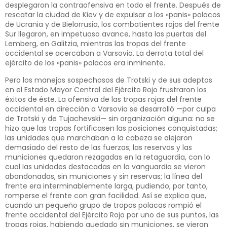
desplegaron la contraofensiva en todo el frente. Después de
rescatar la ciudad de Kiev y de expulsar a los «panis» polacos
de Ucrania y de Bielorrusia, los combatientes rojos del frente
Sur llegaron, en impetuoso avance, hasta las puertas del
Lemberg, en Galitzia, mientras las tropas del frente
occidental se acercaban a Varsovia. La derrota total del
ejército de los «panis» polacos era inminente.
Pero los manejos sospechosos de Trotski y de sus adeptos
en el Estado Mayor Central del Ejército Rojo frustraron los
éxitos de éste. La ofensiva de las tropas rojas del frente
occidental en dirección a Varsovia se desarrolló —por culpa
de Trotski y de Tujachevski— sin organización alguna: no se
hizo que las tropas fortificasen las posiciones conquistadas;
las unidades que marchaban a la cabeza se alejaron
demasiado del resto de las fuerzas; las reservas y las
municiones quedaron rezagadas en la retaguardia, con lo
cual las unidades destacadas en la vanguardia se vieron
abandonadas, sin municiones y sin reservas; la línea del
frente era interminablemente larga, pudiendo, por tanto,
romperse el frente con gran facilidad. Así se explica que,
cuando un pequeño grupo de tropas polacas rompió el
frente occidental del Ejército Rojo por uno de sus puntos, las
tropas rojas, habiendo quedado sin municiones, se vieran