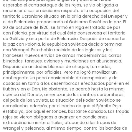
esperaba el contraataque de los rojos, se vio obligada a
renunciar a sus ambiciones respecto a la ocupación del
territorio ucraniano situado en la orilla derecha del Dnieper y
el de Bielorrusia, proponiendo al Gobierno Soviético la paz. El
20 de octubre de 1920, se firmó en Riga el tratado de paz
con Polonia, por virtud del cual ésta conservaba el territorio
de Galitzia y una parte de Bielorrusia. Después de concertar
la paz con Polonia, la República Soviética decidió terminar
con Wrangel. Este había recibido de los ingleses y los
franceses nuevos envíos de armas modernísimas: carros
blindados, tanques, aviones y municiones en abundancia.
Disponía de unidades blancas de choque, formadas,
principalmente, por oficiales. Pero no logró movilizar un
contingente un poco considerable de campesinos y de
cosacos en torno a los desembarcos efectuados por él en el
Kubán y en el Don. No obstante, se acercó hasta la misma
cuenca del Donetz, amenazando los centros carboníferos
del país de los Soviets. La situación del Poder Soviético se
complicaba, además, por el hecho de que el Ejército Rojo
estaba ya, por aquel entonces, bastante cansado. Las tropas
rojas se vieron obligadas a avanzar en condiciones
extraordinariamente difíciles, atacando a las tropas de
Wrangel y peleando, al mismo tiempo, contra las bandas de