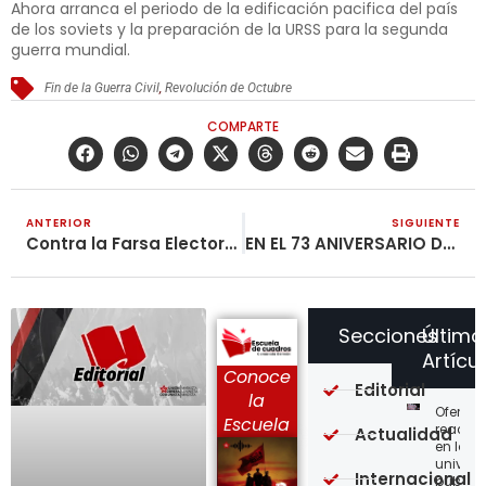
Ahora arranca el periodo de la edificación pacifica del país
de los soviets y la preparación de la URSS para la segunda
guerra mundial.
Fin de la Guerra Civil
,
Revolución de Octubre
COMPARTE
ANTERIOR
SIGUIENTE
Contra la Farsa Electoral y el Plan de Gobierno de los Explotadores
EN EL 73 ANIVERSARIO DE LA LIBERACIÓN DE AUSCHWITZ
Secciones
Último
Artícu
Conoce
Editorial
la
Ofensi
Escuela
reaccio
Actualidad
en las
univer
Internacional
públic