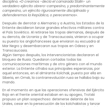
disciplina.
«O creamos -decía el camarada Stalin- un
verdadero ejército obrero-campesino, y predominantemente
campesino, un ejército rigurosamente disciplinado y
defenderemos la República, o pereceremos»
.
Después de derrotar a Alemania y a Austria, los Estados de la
Entente decidieron lanzar grandes efectivos militares contra
el País Soviético. Al retirarse las tropas alemanas, después de
su derrota, de Ucrania y de Transcaucasia, vinieron a ocupar
su puesto los anglofranceses que enviaron su escuadra al
Mar Negro y desembarcaron sus tropas en Odesa y en
Transcaucasia.
Algún tiempo después, los intervencionistas declararon el
bloqueo de Rusia. Quedaron cortadas todas las
comunicaciones marítimas y de otro género con el mundo
exterior. La Entente cifraba sus principales esperanzas, por
aquel entonces, en el almirante Kolchak, puesto por ella en
Siberia, en Omsk, la contrarrevolución rusa se hallaba bajo su
mando.
En el momento en que las operaciones ofensivas del Ejército
Rojo en el frente oriental estaban en su apogeo, Trotski
propuso un plan sospechoso: detenerse delante de los
Urales, cesar en la persecución de los kolchakistas y lanzar