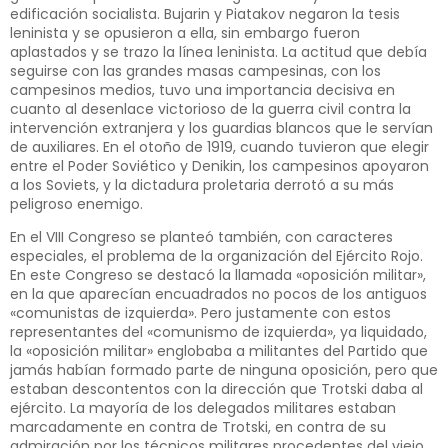
edificación socialista. Bujarin y Piatakov negaron la tesis
leninista y se opusieron a ella, sin embargo fueron
aplastados y se trazo la línea leninista. La actitud que debía
seguirse con las grandes masas campesinas, con los
campesinos medios, tuvo una importancia decisiva en
cuanto al desenlace victorioso de la guerra civil contra la
intervención extranjera y los guardias blancos que le servían
de auxiliares. En el otoño de 1919, cuando tuvieron que elegir
entre el Poder Soviético y Denikin, los campesinos apoyaron
a los Soviets, y la dictadura proletaria derrotó a su más
peligroso enemigo.
En el VIII Congreso se planteó también, con caracteres
especiales, el problema de la organización del Ejército Rojo.
En este Congreso se destacó la llamada «oposición militar»,
en la que aparecían encuadrados no pocos de los antiguos
«comunistas de izquierda». Pero justamente con estos
representantes del «comunismo de izquierda», ya liquidado,
la «oposición militar» englobaba a militantes del Partido que
jamás habían formado parte de ninguna oposición, pero que
estaban descontentos con la dirección que Trotski daba al
ejército. La mayoría de los delegados militares estaban
marcadamente en contra de Trotski, en contra de su
admiración por los técnicos militares procedentes del viejo