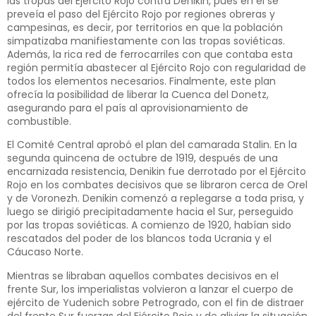
las tropas del Ejército Rojo contra Denikin, pues en él se
preveía el paso del Ejército Rojo por regiones obreras y
campesinas, es decir, por territorios en que la población
simpatizaba manifiestamente con las tropas soviéticas.
Además, la rica red de ferrocarriles con que contaba esta
región permitía abastecer al Ejército Rojo con regularidad de
todos los elementos necesarios. Finalmente, este plan
ofrecía la posibilidad de liberar la Cuenca del Donetz,
asegurando para el país al aprovisionamiento de
combustible.
El Comité Central aprobó el plan del camarada Stalin. En la
segunda quincena de octubre de 1919, después de una
encarnizada resistencia, Denikin fue derrotado por el Ejército
Rojo en los combates decisivos que se libraron cerca de Orel
y de Voronezh. Denikin comenzó a replegarse a toda prisa, y
luego se dirigió precipitadamente hacia el Sur, perseguido
por las tropas soviéticas. A comienzo de 1920, habían sido
rescatados del poder de los blancos toda Ucrania y el
Cáucaso Norte.
Mientras se libraban aquellos combates decisivos en el
frente Sur, los imperialistas volvieron a lanzar el cuerpo de
ejército de Yudenich sobre Petrogrado, con el fin de distraer
del frente Sur fuerzas del Ejército Rojo y de aliviar la situación