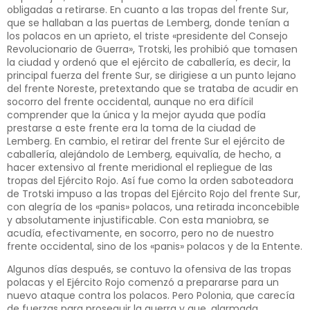
obligadas a retirarse. En cuanto a las tropas del frente Sur,
que se hallaban a las puertas de Lemberg, donde tenían a
los polacos en un aprieto, el triste «presidente del Consejo
Revolucionario de Guerra», Trotski, les prohibió que tomasen
la ciudad y ordenó que el ejército de caballería, es decir, la
principal fuerza del frente Sur, se dirigiese a un punto lejano
del frente Noreste, pretextando que se trataba de acudir en
socorro del frente occidental, aunque no era difícil
comprender que la única y la mejor ayuda que podía
prestarse a este frente era la toma de la ciudad de
Lemberg. En cambio, el retirar del frente Sur el ejército de
caballería, alejándolo de Lemberg, equivalía, de hecho, a
hacer extensivo al frente meridional el repliegue de las
tropas del Ejército Rojo. Así fue como la orden saboteadora
de Trotski impuso a las tropas del Ejército Rojo del frente Sur,
con alegría de los «panis» polacos, una retirada inconcebible
y absolutamente injustificable. Con esta maniobra, se
acudía, efectivamente, en socorro, pero no de nuestro
frente occidental, sino de los «panis» polacos y de la Entente.
Algunos días después, se contuvo la ofensiva de las tropas
polacas y el Ejército Rojo comenzó a prepararse para un
nuevo ataque contra los polacos. Pero Polonia, que carecía
de fuerzas para proseguir la guerra y que, alarmada,