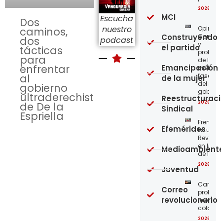
2026-08
MCI
Escucha
Dos
nuestro
Opinión
caminos,
Construyendo
Confro
dos
podcast
y
el partido
tácticas
protege
para
de los
enfrentar
Emancipación
métod
al
fascist
de la mujer
del nue
gobierno
gobier
ultraderechista
Reestructurac
2026-08
de De la
Sindical
Espriella
Frente
Efemérides
Estudian
Revoluc
en la 
Medioambient
de los 
2026-08
Juventud
Carta a
Correo
proleta
revolucionario
revoluc
colomb
2026-08