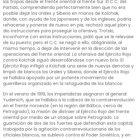
las tropas desde el frente oriental al frente Sur. El C.C. del
Partido, comprendiendo perfectamente bien que no era
posible dejar los Urales y Siberia en manos de Kolchak,
donde, con ayuda de los japoneses y de los ingleses, podría
rehacerse y ponerse de nuevo en pie, rechazó aquel plan y
dio instrucciones para proseguir la ofensiva. Trotski,
inconforme con estas instrucciones, pidió que se le relevase
de su puesto; pero el C.C. se negó a ello, obligándole, al
mismo tiempo, a dejar de intervenir en la dirección de las
operaciones del frente oriental. La ofensiva del Ejército Rojo
contra Kolchak siguió desarrollándose con nuevo brío. El
Ejército Rojo infligió a Kolchak una serie de nuevas derrotas y
limpió de blancos los Urales y Siberia, donde el Ejército Rojo
se hallaba apoyado por un potente movimiento de
guerrilleros organizado en la retaguardia de los blancos.
En el verano de 1919, los imperialistas asignaron al general
Yudenich, que se hallaba a la cabeza de la contrarrevolución
en el frente noroeste (en la región del Báltico, cerca de
Petrogrado), la misión de distraer al Ejército Rojo del frente
oriental por medio de un ataque sobre Petrogrado. La
guarnición de dos de los fuertes que defendían esta capital,
trabajada por la agitación contrarrevolucionaria de los
oficiales blancos, se sublevó contra el Poder Soviético, y en