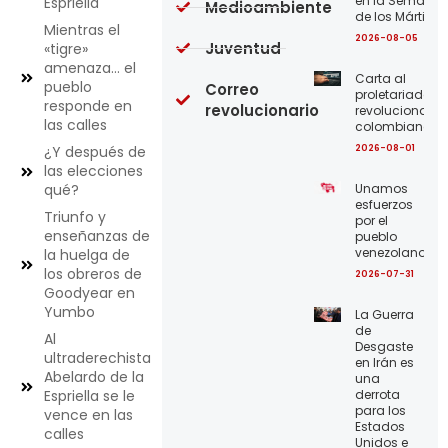
en la Semana
Espriella
Medioambiente
de los Mártires
Mientras el
2026-08-05
Juventud
«tigre»
amenaza… el
Carta al
pueblo
Correo
proletariado
responde en
revolucionario
revolucionario
las calles
colombiano
2026-08-01
¿Y después de
las elecciones
Unamos
qué?
esfuerzos
Triunfo y
por el
enseñanzas de
pueblo
venezolano
la huelga de
los obreros de
2026-07-31
Goodyear en
Yumbo
La Guerra
de
Al
Desgaste
ultraderechista
en Irán es
Abelardo de la
una
derrota
Espriella se le
para los
vence en las
Estados
calles
Unidos e