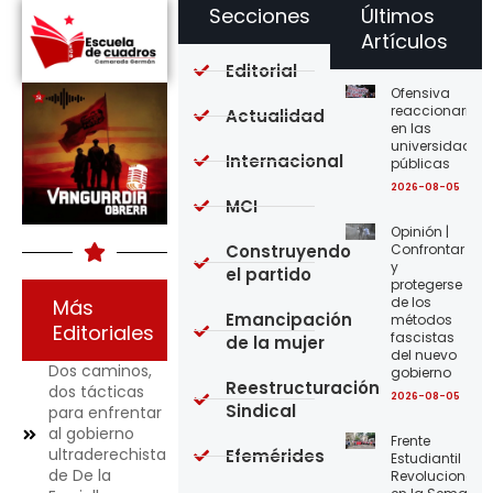
Secciones
Últimos
Artículos
Editorial
Ofensiva
reaccionaria
Actualidad
en las
universidades
Internacional
públicas
2026-08-05
MCI
Opinión |
Construyendo
Confrontar
y
el partido
protegerse
de los
Más
Emancipación
métodos
Editoriales
fascistas
de la mujer
del nuevo
Dos caminos,
gobierno
Reestructuración
dos tácticas
2026-08-05
Sindical
para enfrentar
al gobierno
Frente
ultraderechista
Efemérides
Estudiantil
de De la
Revolucionario