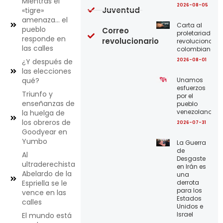
Mientras el
2026-08-05
Juventud
«tigre»
amenaza… el
Carta al
pueblo
Correo
proletariado
responde en
revolucionario
revolucionario
las calles
colombiano
2026-08-01
¿Y después de
las elecciones
Unamos
qué?
esfuerzos
Triunfo y
por el
enseñanzas de
pueblo
venezolano
la huelga de
los obreros de
2026-07-31
Goodyear en
Yumbo
La Guerra
de
Al
Desgaste
ultraderechista
en Irán es
Abelardo de la
una
derrota
Espriella se le
para los
vence en las
Estados
calles
Unidos e
Israel
El mundo está