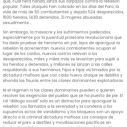
que, cual fiera herida, lanza sus zarpazos contra la rebelión
popular. Tales ataques han cobrado en los días del Paro, la
vida de más de 50 combatientes y dejado 524 desparecidos,
1600 heridos, 1430 detenidos, 21 mujeres abusadas
sexualmente…
Sin embargo, la masacre y los sufrimientos padecidos,
especialmente por la juventud proletaria revolucionaria que
ha dado pruebas de heroísmo sin par, lejos de apaciguar la
rebelión la acrecientan: nuevos combatientes ocupan el
lugar de los caídos, nuevos rostros relevan a los
desaparecidos, miles y miles más se levantan para suplir a
los heridos y detenidos, y millones se lanzan a las calles
respaldando a sus hermanos, hijos e hijas victimados por la
dictadura mafiosa que con cada nuevo ataque se debilita y
ahonda las fisuras entre las clases dominantes explotadoras.
Ni el régimen ni las clases dominantes pueden o quieren
resolver las exigencias del pueblo que se ha puesto de pie. El
tal “diálogo social” solo es un distractor para apaciguar la
rebelión. Los llamados a la serenidad y la condena a los
supuestos actos de vandalismo y los bloqueos son un apoyo
directo a la criminal dictadura mafiosa. Los consejos de
reducir el paro a desfiles y movilizaciones pacíficas sin