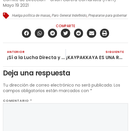
Mayo 19 2021
Huelga política de masas
,
Paro General Indefinido
,
Prepararse para gobernar
COMPARTE
ANTERIOR
SIGUIENTE
¡Sí a la Lucha Directa y al Deporte! ¡No a la Copa América en Colombia!
¡KAYPAKKAYA ES UNA RUPTURA CON LA LÍNEA BURGUESA Y EL NACIMIENTO DE LA LÍNEA PROLETARIA!
Deja una respuesta
Tu dirección de correo electrónico no será publicada.
Los
campos obligatorios están marcados con
*
COMENTARIO
*