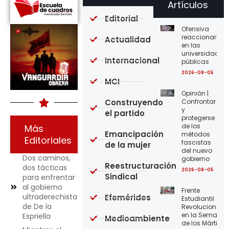
Artículos
Editorial
Ofensiva
reaccionaria
Actualidad
en las
universidades
Internacional
públicas
2026-08-05
MCI
Opinión |
Construyendo
Confrontar
y
el partido
protegerse
de los
Más
Emancipación
métodos
Editoriales
fascistas
de la mujer
del nuevo
Dos caminos,
gobierno
Reestructuración
dos tácticas
2026-08-05
Sindical
para enfrentar
al gobierno
Frente
ultraderechista
Efemérides
Estudiantil
de De la
Revolucionario
en la Semana
Espriella
Medioambiente
de los Mártires