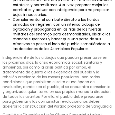
para enfrentar con éxito y derrotar las fuerzas asesinas
estatales y paramilitares. A su vez, preparar mejor los
combates y actuar con inteligencia para no propiciar
bajas innecesarias.
Complementar el combate directo a las hordas
armadas del régimen, con un intenso trabajo de
agitación y propaganda en las filas de las fuerzas
militares del enemigo para desmoralizarlas, aislar a los
mandos superiores y hacer que una parte de sus
efectivos se pasen al lado del pueblo sometiéndose a
las decisiones de las Asambleas Populares.
Independiente de los altibajos que puedan presentarse en
los próximos días, la crisis económica, social, sanitaria y
ambiental, así como la crisis política por arriba, el
tratamiento de guerra a las exigencias del pueblo y la
rebelión creciente de las masas populares… son todas
condiciones que posibilitan el salto a una época de
revolución, donde sea el pueblo, si se encuentra consciente
y organizado, quien tome en sus propias manos la dirección
de todos los asuntos. Por ello, el pueblo debe prepararse
para gobernar y los comunistas revolucionarios deben
acelerar la construcción del Partido proletario de vanguardia.
Comité de Dirección – Unión Obrera Comunista (mlm)