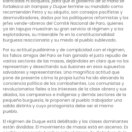
barricadas ni bloqueos,
para que el gobierno de la mafia se
fortalezca sin trampas y Duque termine su mandato
como
recomiendan Petro y su séquito, son consejos pacifistas y
desmovilizadores, dados por los politiqueros reformistas y los
jefes vende-obreros del Comité Nacional de Paro, quienes
ya sin tapujos muestran su gran servicio al régimen y a los
explotadores, su miserable fe en la constitucionalidad
burguesa reaccionaria y su miedo al pueblo sublevado.
Por su actitud pusilánime y de complicidad con el régimen,
los falsos amigos del Paro se han ganado el justo repudio de
vastos sectores de las masas, dejándoles en claro que no los
representan y desechando sus ilusiones en esos supuestos
salvadores y representantes. Una magnífica actitud que
pone de presente cómo la propia lucha ha ido elevando la
conciencia política de los combatientes. Los comunistas y
revolucionarios fieles a los intereses de la clase obrera y sus
aliados, los campesinos e indígenas y demás sectores de la
pequeña burguesía, le proponen al pueblo trabajador una
salida distinta y cuyo protagonista debe ser el mismo
pueblo.
El régimen de Duque está debilitado y las clases dominantes
están divididas. El movimiento de masas está en ascenso. Es