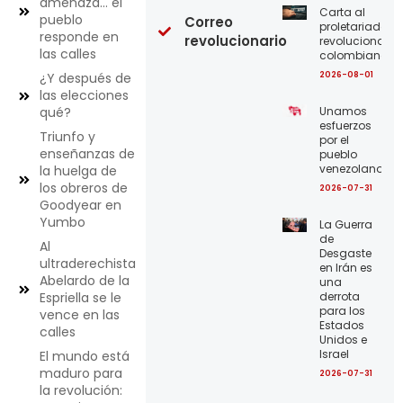
amenaza… el
Carta al
pueblo
Correo
proletariado
responde en
revolucionario
revolucionario
las calles
colombiano
2026-08-01
¿Y después de
las elecciones
Unamos
qué?
esfuerzos
Triunfo y
por el
enseñanzas de
pueblo
venezolano
la huelga de
los obreros de
2026-07-31
Goodyear en
Yumbo
La Guerra
de
Al
Desgaste
ultraderechista
en Irán es
Abelardo de la
una
derrota
Espriella se le
para los
vence en las
Estados
calles
Unidos e
Israel
El mundo está
maduro para
2026-07-31
la revolución: