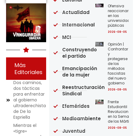
Ofensiva
reaccionaria
Actualidad
en las
universidades
Internacional
públicas
2026-08-05
MCI
Opinión |
Construyendo
Confrontar
y
el partido
protegerse
de los
Más
Emancipación
métodos
Editoriales
fascistas
de la mujer
del nuevo
Dos caminos,
gobierno
Reestructuración
dos tácticas
2026-08-05
Sindical
para enfrentar
al gobierno
Frente
ultraderechista
Efemérides
Estudiantil
de De la
Revolucionario
en la Semana
Espriella
Medioambiente
de los Mártires
Mientras el
2026-08-05
Juventud
«tigre»