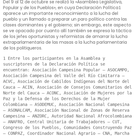
Del 9 al 12 de octubre se realizó la «Asamblea Legislativa,
Popular y de los Pueblos», en cuya Declaración Política
1
aparece un importante reconocimiento a la lucha del
pueblo y un llamado a preparar un paro político contra las
clases dominantes y el gobierno; sin embargo, este aspecto
se ve opacado por cuanto allí también se expresa la táctica
de los jefes oportunistas y reformistas de amarrar la lucha
extraparlamentaria de las masas a la lucha parlamentaria
de los politiqueros.
1 Entre los participantes en la Asamblea y 
suscriptores de la Declaración Política se 
encuentran: Asociación Campesina Popular – ASOCAMPO, 
Asociación Campesina del Valle del Río Cimitarra – 
ACVC, Asociación de Cabildos Indígenas del Norte del 
Cauca – ACIN, Asociación de Consejos Comunitarios del 
Norte del Cauca – ACONC, Asociación de Mujeres por la 
Paz y la Defensa de los Derechos de la Mujer 
Colombiana – ASODEMUC, Asociación Nacional Campesina 
– ASONALCAM, Asociación Nacional de Zonas de Reserva 
Campesina – ANZORC, Autoridad Nacional Afrocolombiana 
– ANAFRO, Central Unitaria de Trabajadores – CUT, 
Congreso de los Pueblos, Comunidades Construyendo Paz 
– CONPAZ, Coordinador Nacional Agrario – CNA, Marcha 