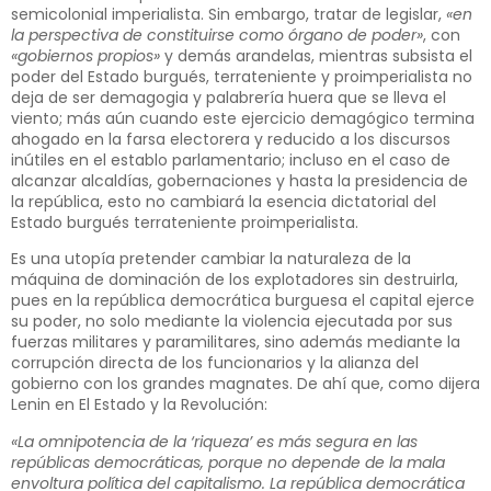
semicolonial imperialista. Sin embargo, tratar de legislar,
«en
la perspectiva de constituirse como órgano de poder»
, con
«gobiernos propios»
y demás arandelas, mientras subsista el
poder del Estado burgués, terrateniente y proimperialista no
deja de ser demagogia y palabrería huera que se lleva el
viento; más aún cuando este ejercicio demagógico termina
ahogado en la farsa electorera y reducido a los discursos
inútiles en el establo parlamentario; incluso en el caso de
alcanzar alcaldías, gobernaciones y hasta la presidencia de
la república, esto no cambiará la esencia dictatorial del
Estado burgués terrateniente proimperialista.
Es una utopía pretender cambiar la naturaleza de la
máquina de dominación de los explotadores sin destruirla,
pues en la república democrática burguesa el capital ejerce
su poder, no solo mediante la violencia ejecutada por sus
fuerzas militares y paramilitares, sino además mediante la
corrupción directa de los funcionarios y la alianza del
gobierno con los grandes magnates. De ahí que, como dijera
Lenin en El Estado y la Revolución:
«La omnipotencia de la ‘riqueza’ es más segura en las
repúblicas democráticas, porque no depende de la mala
envoltura política del capitalismo. La república democrática