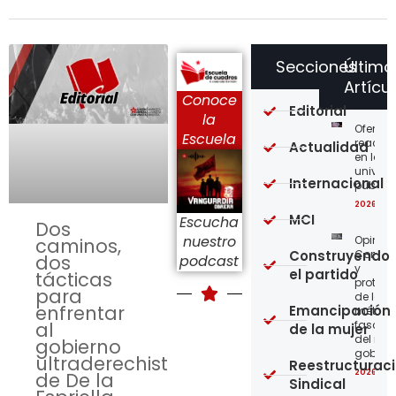
Secciones
Último
Artícu
Conoce
Editorial
la
Ofensi
Escuela
reaccio
Actualidad
en las
univer
Internacional
públic
2026-08
MCI
Escucha
Dos
nuestro
Opinión
caminos,
Construyendo
Confro
dos
podcast
y
el partido
tácticas
protege
para
de los
enfrentar
Emancipación
métod
al
fascist
de la mujer
del nue
gobierno
gobier
ultraderechista
Reestructurac
2026-08
de De la
Sindical