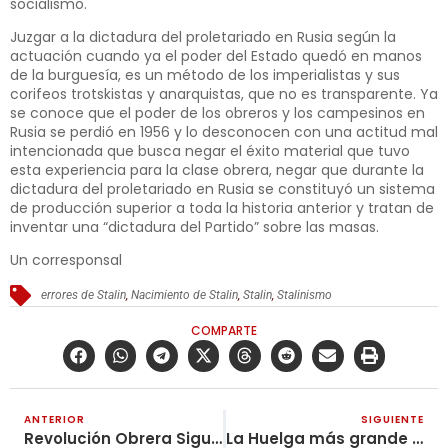
socialismo.
Juzgar a la dictadura del proletariado en Rusia según la
actuación cuando ya el poder del Estado quedó en manos
de la burguesía, es un método de los imperialistas y sus
corifeos trotskistas y anarquistas, que no es transparente. Ya
se conoce que el poder de los obreros y los campesinos en
Rusia se perdió en 1956 y lo desconocen con una actitud mal
intencionada que busca negar el éxito material que tuvo
esta experiencia para la clase obrera, negar que durante la
dictadura del proletariado en Rusia se constituyó un sistema
de producción superior a toda la historia anterior y tratan de
inventar una “dictadura del Partido” sobre las masas.
Un corresponsal
errores de Stalin
,
Nacimiento de Stalin
,
Stalin
,
Stalinismo
COMPARTE
ANTERIOR
SIGUIENTE
Revolución Obrera Sigue Siendo la Tribuna de los Revolucionarios y las Masas
La Huelga más grande en la historia sacude a la India: 250 millones de proletarios paralizan el país