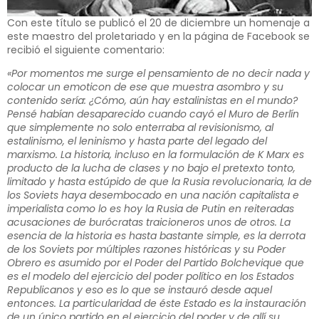
Con este título se publicó el 20 de diciembre un homenaje a
este maestro del proletariado y en la página de Facebook se
recibió el siguiente comentario:
«Por momentos me surge el pensamiento de no decir nada y
colocar un emoticon de ese que muestra asombro y su
contenido sería: ¿Cómo, aún hay estalinistas en el mundo?
Pensé habían desaparecido cuando cayó el Muro de Berlín
que simplemente no solo enterraba al revisionismo, al
estalinismo, el leninismo y hasta parte del legado del
marxismo. La historia, incluso en la formulación de K Marx es
producto de la lucha de clases y no bajo el pretexto tonto,
limitado y hasta estúpido de que la Rusia revolucionaria, la de
los Soviets haya desembocado en una nación capitalista e
imperialista como lo es hoy la Rusia de Putin en reiteradas
acusaciones de burócratas traicioneros unos de otros. La
esencia de la historia es hasta bastante simple, es la derrota
de los Soviets por múltiples razones históricas y su Poder
Obrero es asumido por el Poder del Partido Bolchevique que
es el modelo del ejercicio del poder político en los Estados
Republicanos y eso es lo que se instauró desde aquel
entonces. La particularidad de éste Estado es la instauración
de un único partido en el ejercicio del poder y de allí su