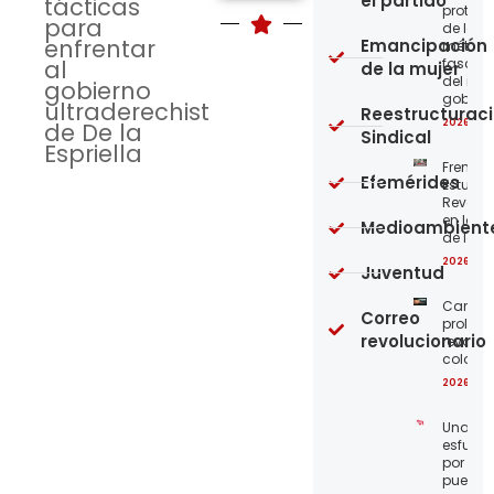
el partido
tácticas
protege
para
de los
enfrentar
Emancipación
métod
al
fascist
de la mujer
del nue
gobierno
gobier
ultraderechista
Reestructurac
2026-08
de De la
Sindical
Espriella
Frente
Efemérides
Estudian
Revoluc
en la 
Medioambient
de los 
2026-08
Juventud
Carta a
Correo
proleta
revolucionario
revoluc
colomb
2026-08
Unamo
esfuerz
por el
pueblo