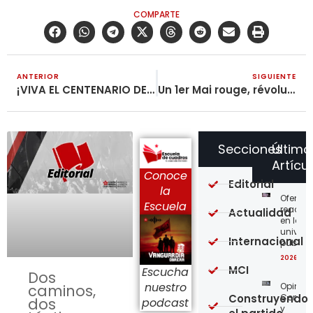
COMPARTE
ANTERIOR
SIGUIENTE
¡VIVA EL CENTENARIO DE LA GRAN REVOLUCIÓN DE OCTUBRE,
Un 1er Mai rouge, révolutionnaire et internationaliste !
Secciones
Último
Artícu
Conoce
Editorial
la
Ofensi
Escuela
reaccio
Actualidad
en las
univer
Internacional
públic
2026-08
MCI
Escucha
Dos
nuestro
Opinión
caminos,
Construyendo
Confro
dos
podcast
y