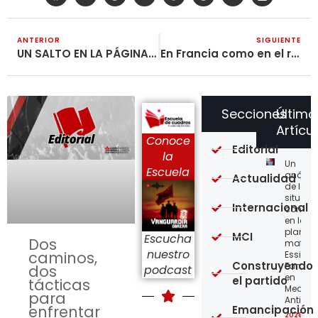
ANTERIOR
SIGUIENTE
UN SALTO EN LA PÁGINA WEB
En Francia como en el resto del mundo La Guerra Popular es la única solución
Secciones
Último
Artícu
Conoce
Editorial
la
Un
Escuela
análisi
Actualidad
de la
situaci
Internacional
concre
en la
planta
MCI
Escucha
Dos
matriz 
nuestro
caminos,
Essity-
Construyendo
Familia
dos
podcast
en
el partido
tácticas
Medellí
para
Antioqu
enfrentar
Emancipación
2026-08