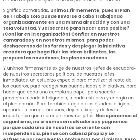
Significa camaradas,
unirnos firmemente, pues el Plan
de Trabajo solo puede llevarse a cabo trabajando
organizadamente en una misma dirección y con una
sola voluntad. Y ¿el secreto para hacer esto posible?
¡Confiar en la organización! Confiar en nuestros
camaradas y en nosotros mismos, para poder
deshacernos de los fardos y desplegar la iniciativa
creadora que haga fluir las ideas brillantes, las
propuestas novedosas, los planes audaces…
Y unirnos firmemente exige de nuestros «jefes de escuadra»,
de nuestros secretarios políticos, de nuestros jefes
inmediatos, un esfuerzo especial para movilizar al resto de
los cuadros, para recoger sus buenas ideas e iniciativas, para
hacer que cada uno cumpla su papel, para sacarle
provecho a cada inteligencia, a cada esfuerzo y energía en
el plan común. Pero también exige de los cuadros dirigidos,
aprender a cumplir órdenes, dejarse dirigir y darles la
importancia que merecen nuestros jefes.
Nos oponemos al
seguidismo, no creemos en salvadores y pugnamos
porque cada uno de nosotros se oriente con
independencia, piense con cabeza propia y se
esfuerce por resolver los problemas por sí mismo. Pero