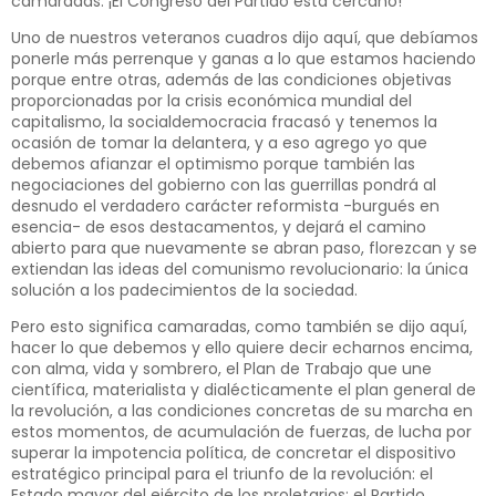
camaradas: ¡El Congreso del Partido está cercano!
Uno de nuestros veteranos cuadros dijo aquí, que debíamos
ponerle más perrenque y ganas a lo que estamos haciendo
porque entre otras, además de las condiciones objetivas
proporcionadas por la crisis económica mundial del
capitalismo, la socialdemocracia fracasó y tenemos la
ocasión de tomar la delantera, y a eso agrego yo que
debemos afianzar el optimismo porque también las
negociaciones del gobierno con las guerrillas pondrá al
desnudo el verdadero carácter reformista -burgués en
esencia- de esos destacamentos, y dejará el camino
abierto para que nuevamente se abran paso, florezcan y se
extiendan las ideas del comunismo revolucionario: la única
solución a los padecimientos de la sociedad.
Pero esto significa camaradas, como también se dijo aquí,
hacer lo que debemos y ello quiere decir echarnos encima,
con alma, vida y sombrero, el Plan de Trabajo que une
científica, materialista y dialécticamente el plan general de
la revolución, a las condiciones concretas de su marcha en
estos momentos, de acumulación de fuerzas, de lucha por
superar la impotencia política, de concretar el dispositivo
estratégico principal para el triunfo de la revolución: el
Estado mayor del ejército de los proletarios: el Partido.