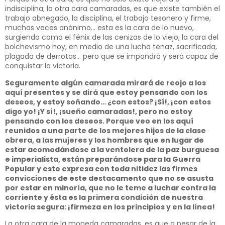
indisciplina; la otra cara camaradas, es que existe también el
trabajo abnegado, la disciplina, el trabajo tesonero y firme,
muchas veces anónimo… esta es la cara de lo nuevo,
surgiendo como el fénix de las cenizas de lo viejo, la cara del
bolchevismo hoy, en medio de una lucha tenaz, sacrificada,
plagada de derrotas… pero que se impondrá y será capaz de
conquistar la victoria.
Seguramente algún camarada mirará de reojo a los
aquí presentes y se dirá que estoy pensando con los
deseos, y estoy soñando… ¿con estos? ¡Sí!, ¡con estos
digo yo! ¡Y sí!, ¡sueño camaradas!, pero no estoy
pensando con los deseos. Porque veo en los aquí
reunidos a una parte de los mejores hijos de la clase
obrera, a las mujeres y los hombres que en lugar de
estar acomodándose a la ventolera de la paz burguesa
e imperialista, están preparándose para la Guerra
Popular y esto expresa con toda nitidez las firmes
convicciones de este destacamento que no se asusta
por estar en minoría, que no le teme a luchar contra la
corriente y ésta es la primera condición de nuestra
victoria segura: ¡firmeza en los principios y en la línea!
La otra cara de la moneda camaradas, es que a pesar de la