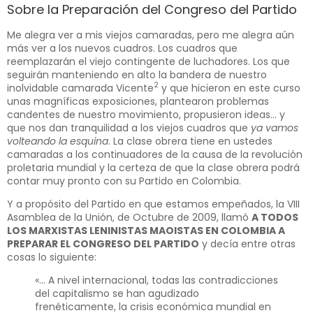
Sobre la Preparación del Congreso del Partido
Me alegra ver a mis viejos camaradas, pero me alegra aún
más ver a los nuevos cuadros. Los cuadros que
reemplazarán el viejo contingente de luchadores. Los que
seguirán manteniendo en alto la bandera de nuestro
2
inolvidable camarada Vicente
y que hicieron en este curso
unas magníficas exposiciones, plantearon problemas
candentes de nuestro movimiento, propusieron ideas… y
que nos dan tranquilidad a los viejos cuadros que
ya vamos
volteando la esquina
. La clase obrera tiene en ustedes
camaradas a los continuadores de la causa de la revolución
proletaria mundial y la certeza de que la clase obrera podrá
contar muy pronto con su Partido en Colombia.
Y a propósito del Partido en que estamos empeñados, la VIII
Asamblea de la Unión, de Octubre de 2009, llamó
A TODOS
LOS MARXISTAS LENINISTAS MAOISTAS EN COLOMBIA A
PREPARAR EL CONGRESO DEL PARTIDO
y decía entre otras
cosas lo siguiente:
«… A nivel internacional, todas las contradicciones
del capitalismo se han agudizado
frenéticamente, la crisis económica mundial en