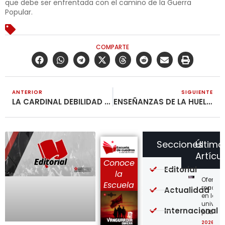
que debe ser enfrentada con el camino de la Guerra
Popular.
COMPARTE
ANTERIOR
SIGUIENTE
LA CARDINAL DEBILIDAD DEL MOVIMIENTO OBRERO ES LA AUSENCIA DE SU PARTIDO
ENSEÑANZAS DE LA HUELGA DE VIGILANTES EN EL CERREJÓN
Secciones
Último
Artícu
Conoce
Editorial
la
Ofensi
Escuela
reaccio
Actualidad
en las
univer
Internacional
públic
2026-08