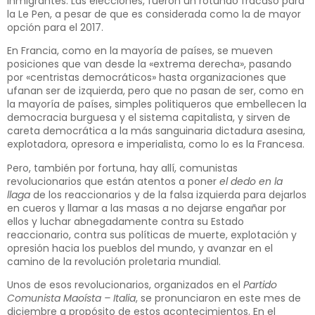
inmigrantes. Las elecciones, fueron un rotundo fracaso para
la Le Pen, a pesar de que es considerada como la de mayor
opción para el 2017.
En Francia, como en la mayoría de países, se mueven
posiciones que van desde la «extrema derecha», pasando
por «centristas democráticos» hasta organizaciones que
ufanan ser de izquierda, pero que no pasan de ser, como en
la mayoría de países, simples politiqueros que embellecen la
democracia burguesa y el sistema capitalista, y sirven de
careta democrática a la más sanguinaria dictadura asesina,
explotadora, opresora e imperialista, como lo es la Francesa.
Pero, también por fortuna, hay allí, comunistas
revolucionarios que están atentos a poner
el dedo en la
llaga
de los reaccionarios y de la falsa izquierda para dejarlos
en cueros y llamar a las masas a no dejarse engañar por
ellos y luchar abnegadamente contra su Estado
reaccionario, contra sus políticas de muerte, explotación y
opresión hacia los pueblos del mundo, y avanzar en el
camino de la revolución proletaria mundial.
Unos de esos revolucionarios, organizados en el
Partido
Comunista Maoísta – Italia
, se pronunciaron en este mes de
diciembre a propósito de estos acontecimientos. En el