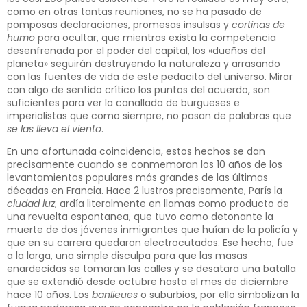
como en otras tantas reuniones, no se ha pasado de
pomposas declaraciones, promesas insulsas y
cortinas de
humo
para ocultar, que mientras exista la competencia
desenfrenada por el poder del capital, los «dueños del
planeta» seguirán destruyendo la naturaleza y arrasando
con las fuentes de vida de este pedacito del universo. Mirar
con algo de sentido crítico los puntos del acuerdo, son
suficientes para ver la canallada de burgueses e
imperialistas que como siempre, no pasan de palabras que
se las lleva el viento
.
En una afortunada coincidencia, estos hechos se dan
precisamente cuando se conmemoran los 10 años de los
levantamientos populares más grandes de las últimas
décadas en Francia. Hace 2 lustros precisamente, París la
ciudad luz
, ardía literalmente en llamas como producto de
una revuelta espontanea, que tuvo como detonante la
muerte de dos jóvenes inmigrantes que huían de la policía y
que en su carrera quedaron electrocutados. Ese hecho, fue
a la larga, una simple disculpa para que las masas
enardecidas se tomaran las calles y se desatara una batalla
que se extendió desde octubre hasta el mes de diciembre
hace 10 años. Los
banlieues
o suburbios, por ello simbolizan la