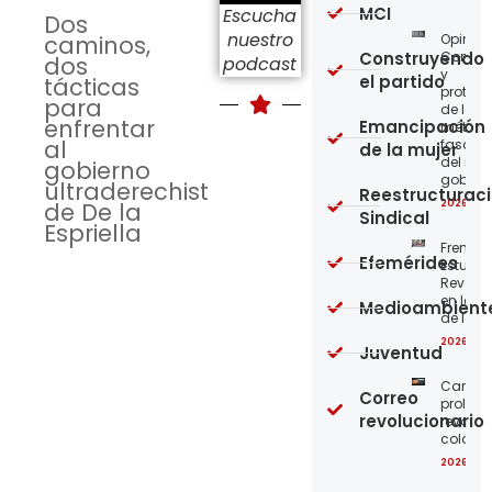
MCI
Escucha
Dos
nuestro
Opinión
caminos,
Construyendo
Confro
dos
podcast
y
el partido
tácticas
protege
para
de los
enfrentar
Emancipación
métod
al
fascist
de la mujer
del nue
gobierno
gobier
ultraderechista
Reestructurac
2026-08
de De la
Sindical
Espriella
Frente
Efemérides
Estudian
Revoluc
en la 
Medioambient
de los 
2026-08
Juventud
Carta a
Correo
proleta
revolucionario
revoluc
colomb
2026-08