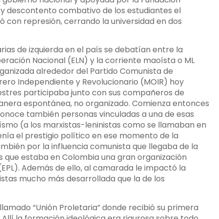
 y descontento combativo de los estudiantes el
ó con represión, cerrando la universidad en dos
rias de izquierda en el país se debatían entre la
beración Nacional (ELN) y la corriente maoísta o ML
rganizada alrededor del Partido Comunista de
rero Independiente y Revolucionario (MOIR) hoy
estres participaba junto con sus compañeros de
manera espontánea, no organizado. Comienza entonces
 conoce también personas vinculadas a una de esas
ísmo (a los marxistas-leninistas como se llamaban en
nía el prestigio político en ese momento de la
también por la influencia comunista que llegaba de la
ás que estaba en Colombia una gran organización
(EPL). Además de ello, al camarada le impactó la
nistas mucho más desarrollada que la de los
llamado “Unión Proletaria” donde recibió su primera
llí la formación ideológica era rigurosa sobre todo