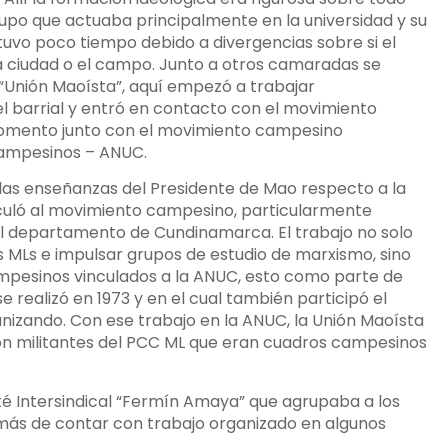
grupo que actuaba principalmente en la universidad y su
tuvo poco tiempo debido a divergencias sobre si el
a ciudad o el campo. Junto a otros camaradas se
 “Unión Maoísta”, aquí empezó a trabajar
el barrial y entró en contacto con el movimiento
momento junto con el movimiento campesino
Campesinos – ANUC.
las enseñanzas del Presidente de Mao respecto a la
nculó al movimiento campesino, particularmente
l departamento de Cundinamarca. El trabajo no solo
as MLs e impulsar grupos de estudio de marxismo, sino
mpesinos vinculados a la ANUC, esto como parte de
realizó en 1973 y en el cual también participó el
izando. Con ese trabajo en la ANUC, la Unión Maoísta
n militantes del PCC ML que eran cuadros campesinos
ité Intersindical “Fermín Amaya” que agrupaba a los
más de contar con trabajo organizado en algunos