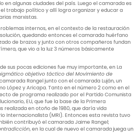
ido en algunas ciudades del país. Luego el camarada es
l trabajo político y allí logra organizar y educar a
arias marxistas.
problemas internos, en el contexto de la restauración
 disolución, quedando entonces el camarada huérfano
uzado de brazos y junto con otros compañeros fundan
efímera, que vio a la luz 3 números básicamente
 de sus pocas ediciones fue muy importante, en La
igmático objetivo táctico del Movimiento de
el camarada Rangel junto con el camarada Luján, un
mo López y Aricapa. Tanto en el número 2 como en el
ecto de programa realizado por el Partido Comunista
ucionario, EU, que fue la base de la Primera
s realizada en otoño de 1980, que daría vida
o Internacionalista (MRI). Entonces esta revista tuvo
ambién contribuyó el camarada Jaime Rangel;
ntradicción
, en la cual de nuevo el camarada juega un