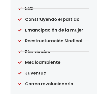
MCI
Construyendo el partido
Emancipación de la mujer
Reestructuración Sindical
Efemérides
Medioambiente
Juventud
Correo revolucionario