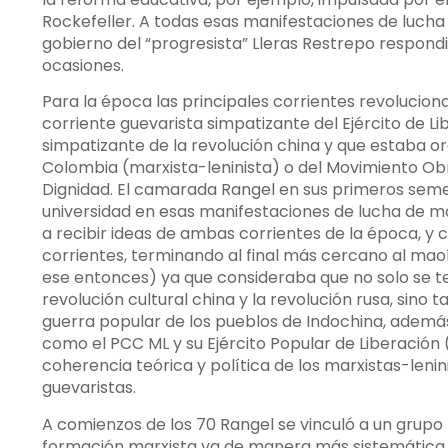
Rockefeller. A todas esas manifestaciones de lucha
gobierno del “progresista” Lleras Restrepo respondi
ocasiones.
Para la época las principales corrientes revoluciona
corriente guevarista simpatizante del Ejército de Li
simpatizante de la revolución china y que estaba o
Colombia (marxista-leninista) o del Movimiento Ob
Dignidad. El camarada Rangel en sus primeros sem
universidad en esas manifestaciones de lucha de 
a recibir ideas de ambas corrientes de la época, y
corrientes, terminando al final más cercano al mao
ese entonces) ya que consideraba que no solo se te
revolución cultural china y la revolución rusa, sino 
guerra popular de los pueblos de Indochina, adem
como el PCC ML y su Ejército Popular de Liberación 
coherencia teórica y política de los marxistas-leni
guevaristas.
A comienzos de los 70 Rangel se vinculó a un grupo 
formación marxista ya de manera más sistemática. A