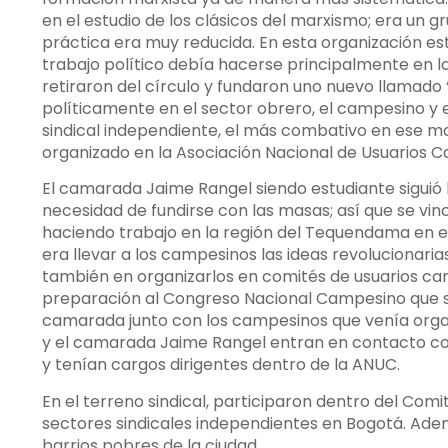
en el estudio de los clásicos del marxismo; era un 
práctica era muy reducida. En esta organización es
trabajo político debía hacerse principalmente en l
retiraron del círculo y fundaron uno nuevo llamado
políticamente en el sector obrero, el campesino y 
sindical independiente, el más combativo en ese 
organizado en la Asociación Nacional de Usuarios 
El camarada Jaime Rangel siendo estudiante siguió 
necesidad de fundirse con las masas; así que se vi
haciendo trabajo en la región del Tequendama en e
era llevar a los campesinos las ideas revolucionari
también en organizarlos en comités de usuarios ca
preparación al Congreso Nacional Campesino que se 
camarada junto con los campesinos que venía organ
y el camarada Jaime Rangel entran en contacto co
y tenían cargos dirigentes dentro de la ANUC.
En el terreno sindical, participaron dentro del Com
sectores sindicales independientes en Bogotá. Ade
barrios pobres de la ciudad.