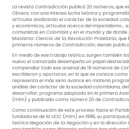
La revista
Contradicción
publicó 20 números, que en
Obrera
, con una intensa lucha teórica y programát
artículos analizando el carácter de la sociedad colo
y económicos, artículos acerca del imperialismo… en 
comunistas en Colombia y en el mundo y de donde 
Maoísmo: Ciencia de la Revolución Proletaria
, que
primeros números de
Contradicción
, siendo public
En medio de ese trabajo teórico, surgen también 
nuevo el camarada desempeña un papel destacado. 
compendiar todo ese arsenal de 19 números de
Con
escribieron y aportaron, en lo que se conoce como
representa el más serio avance en materia program
análisis del carácter de la sociedad colombiana, del
desarrollar; programa adoptado en la primera As
(mlm) y publicado como número 20 de
Contradicc
Como continuación de este proceso hacia el Partid
fundadores de la UOC (mlm) en 1998, su participació
teórica
Negación de la Negación
y en la dirección 