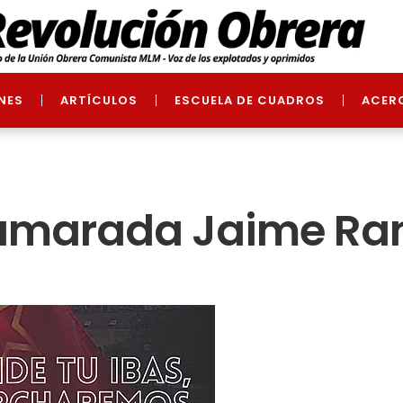
NES
ARTÍCULOS
ESCUELA DE CUADROS
ACER
amarada Jaime Ra