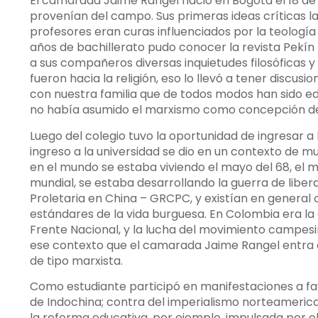
El camarada Jaime Rangel nació en Bogotá el 18 de j
provenían del campo. Sus primeras ideas críticas las
profesores eran curas influenciados por la teología 
años de bachillerato pudo conocer la revista Pekín 
a sus compañeros diversas inquietudes filosóficas
fueron hacia la religión, eso lo llevó a tener disc
con nuestra familia que de todos modos han sido e
no había asumido el marxismo como concepción d
Luego del colegio tuvo la oportunidad de ingresar a 
ingreso a la universidad se dio en un contexto de muc
en el mundo se estaba viviendo el mayo del 68, el 
mundial, se estaba desarrollando la guerra de liber
Proletaria en China – GRCPC, y existían en general 
estándares de la vida burguesa. En Colombia era la
Frente Nacional, y la lucha del movimiento campesin
ese contexto que el camarada Jaime Rangel entra e
de tipo marxista.
Como estudiante participó en manifestaciones a fav
de Indochina; contra del imperialismo norteameri
la reforma educativa, por ejemplo, impulsada por e