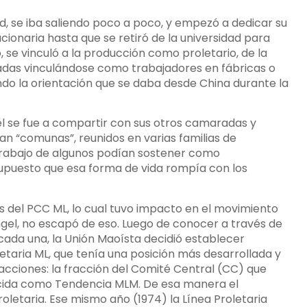
ad, se iba saliendo poco a poco, y empezó a dedicar su
cionaria hasta que se retiró de la universidad para
, se vinculó a la producción como proletario, de la
adas vinculándose como trabajadores en fábricas o
ndo la orientación que se daba desde China durante la
l se fue a compartir con sus otros camaradas y
an “comunas”, reunidos en varias familias de
trabajo de algunos podían sostener como
 supuesto que esa forma de vida rompía con los
s del PCC ML, lo cual tuvo impacto en el movimiento
angel, no escapó de eso. Luego de conocer a través de
 cada una, la Unión Maoísta decidió establecer
etaria ML, que tenía una posición más desarrollada y
racciones: la fracción del Comité Central (CC) que
ocida como Tendencia MLM. De esa manera el
oletaria. Ese mismo año (1974) la Línea Proletaria