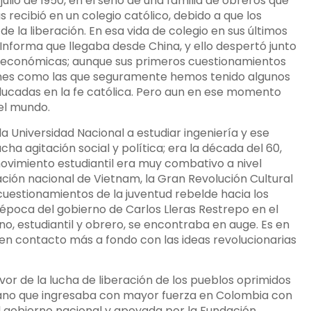
ulio de 1950, en el seno de una familia de obreros que
 recibió en un colegio católico, debido a que los
de la liberación. En esa vida de colegio en sus últimos
Informa que llegaba desde China, y ello despertó junto
 y económicas; aunque sus primeros cuestionamientos
usiones como las que seguramente hemos tenido algunos
ducadas en la fe católica. Pero aun en ese momento
el mundo.
la Universidad Nacional a estudiar ingeniería y ese
ha agitación social y política; era la década del 60,
movimiento estudiantil era muy combativo a nivel
ación nacional de Vietnam, la Gran Revolución Cultural
cuestionamientos de la juventud rebelde hacia los
 época del gobierno de Carlos Lleras Restrepo en el
o, estudiantil y obrero, se encontraba en auge. Es en
n contacto más a fondo con las ideas revolucionarias
or de la lucha de liberación de los pueblos oprimidos
cano que ingresaba con mayor fuerza en Colombia con
l gobierno nacional y apoyada por la Fundación