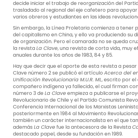
decide iniciar el trabajo de reorganización del Part
trasladado al regional del eje cafetero para apoyar e
varios obreros y estudiantes en las ideas revolucion
Sin embargo, la Línea Proletaria comienza a tener 
del capitalismo en China, y ello va produciendo su
de organización. Pero el camarada no se queda cr
la revista
La Clave
, una revista de corta vida, muy 
anuales durante los años de 1983, 84 y 85.
Hay que decir que el aporte de esta revista a pesar
Clave número 2 se publicó el artículo
Acerca del en
Unificación Revolucionaria M.U.R. ML
, escrito por 
compañero indígena ya fallecido, el cual firman co
número 3 de
La Clave
empieza a publicarse el proy
Revolucionario de Chile y el Partido Comunista Revol
Conferencia Internacional de los Marxistas Leninista
posteriormente en 1984 al Movimiento Revolucionari
también un carácter internacionalista en el que t
además
La Clave
fue la antecesora de la Revista
Co
destacado papel, desde su fundación en 1989.